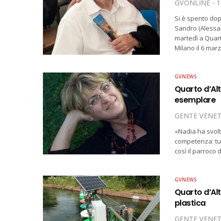
GVONLINE
1
Si è spento dop
Sandro (Alessan
martedì a Quarto
Milano il 6 mar
GVNEWS
Quarto d’Al
esemplare
GENTE VENE
«Nadia ha svolt
competenza: tut
così il parroc
GVNEWS
Quarto d’Alt
plastica
GENTE VENE