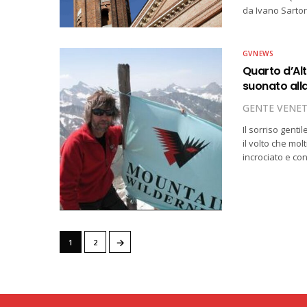
da Ivano Sartor
GVNEWS
Quarto d’Alt
suonato alla
GENTE VENE
Il sorriso genti
il volto che mol
incrociato e c
→
1
2