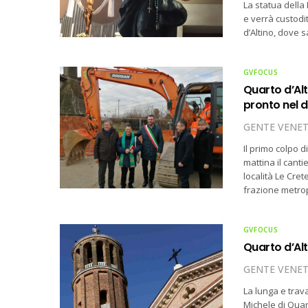
La statua della 
e verrà custodi
d’Altino, dove 
GVFOCUS
Quarto d’Alt
pronto nel 
GENTE VENE
Il primo colpo 
mattina il cant
località Le Cret
frazione metro
GVFOCUS
Quarto d’Alti
GENTE VENE
La lunga e trava
Michele di Quart