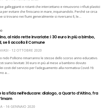
e galleggianti e rotanti che intercettano e rimuovono i rifiuti plastici
ua per evitare che finiscano in mare, inquinandolo. Perché se circa
che si trovano nei fiumi generalmente si riversano lì, le…
NO
no, al nido rette invariate: i 30 euro in più a bimbo,
 se li accolla il Comune
VASI
12 OTTOBRE 2020
ilo nido Pollicino rimarranno le stesse dello scorso anno educativo.
sti siano lievitati: 30 euro in più al mese a bambino dovuto
dei costi del servizio per l’adeguamento alla normativa Covid-19.
nno a…
e la sfida nell’educare: dialogo, a Quarto d’Altino, fra
 l’imam
TA
16 GENNAIO 2020