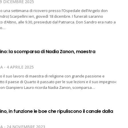
9 DICEMBRE 2025
o una settimana di ricovero presso l’Ospedale dell’Angelo don
dro) Scarpellini ieri, giovedì 18 dicembre. I funerali saranno
 d’Altino, alle 9.30, presieduti dal Patriarca. Don Sandro era nato a
zo…
tino: la scomparsa di Nadia Zanon, maestra
TA
4 APRILE 2025
o il suo lavoro di maestra di religione con grande passione e
to il paese di Quarto è passato per le sue lezioni e il suo impegno»:
o don Gianpiero Lauro ricorda Nadia Zanon, scomparsa…
ino, in funzione le boe che ripuliscono il canale dalla
TA
24 NOVEMBRE 2023