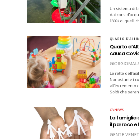
Un sistema di bo
dai corsi d’acq
l’80% di quelli 
QUARTO D'ALTI
Quarto d’Alti
causa Covid,
GIORGIOMALA
Le rette dell’as
Nonostante i co
all’incremento 
Soldi che sara
GVNEWS
La famiglia 
il parroco e
GENTE VENE