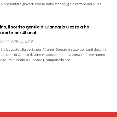
 e presentato giovedì scorso dallo storico, già direttore dei Musei…
ino, il sorriso gentile di Giancarlo Gazzola ha
 porta per 41 anni
TA
11 APRILE 2018
le ha bussato alla porta per 41 anni. Questo è stato per tanti decenni
ti abitanti di Quarto d’Altino e soprattutto della zona Le Crete hanno
onosciuto quando a suonare il campanello era…