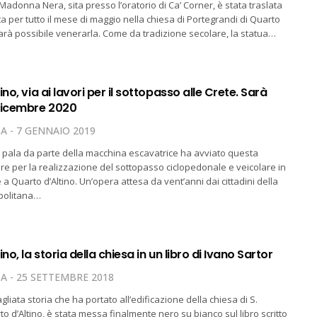
Madonna Nera, sita presso l’oratorio di Ca’ Corner, è stata traslata
ta per tutto il mese di maggio nella chiesa di Portegrandi di Quarto
sarà possibile venerarla. Come da tradizione secolare, la statua…
ino, via ai lavori per il sottopasso alle Crete. Sarà
dicembre 2020
TA
7 GENNAIO 2019
di pala da parte della macchina escavatrice ha avviato questa
iere per la realizzazione del sottopasso ciclopedonale e veicolare in
e a Quarto d’Altino. Un’opera attesa da vent’anni dai cittadini della
politana…
no, la storia della chiesa in un libro di Ivano Sartor
TA
25 SETTEMBRE 2018
gliata storia che ha portato all’edificazione della chiesa di S.
o d’Altino, è stata messa finalmente nero su bianco sul libro scritto