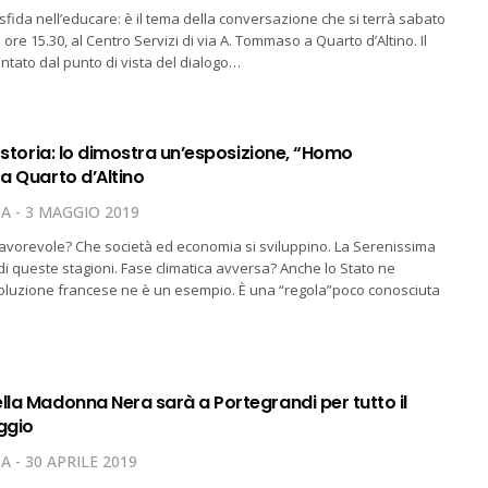
 sfida nell’educare: è il tema della conversazione che si terrà sabato
 ore 15.30, al Centro Servizi di via A. Tommaso a Quarto d’Altino. Il
ntato dal punto di vista del dialogo…
la storia: lo dimostra un’esposizione, “Homo
 a Quarto d’Altino
TA
3 MAGGIO 2019
favorevole? Che società ed economia si sviluppino. La Serenissima
 di queste stagioni. Fase climatica avversa? Anche lo Stato ne
ivoluzione francese ne è un esempio. È una “regola”poco conosciuta
lla Madonna Nera sarà a Portegrandi per tutto il
ggio
TA
30 APRILE 2019