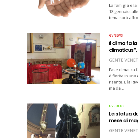
La famiglia e la
18 gennaio, alle
tema sarà affro
GVNEWS
Il clima fa 
climaticus”,
GENTE VENE
Fase climatica 
è fiorita in una
risente. E la R
ma da…
GVFOCUS
La statua de
mese di ma
GENTE VENE