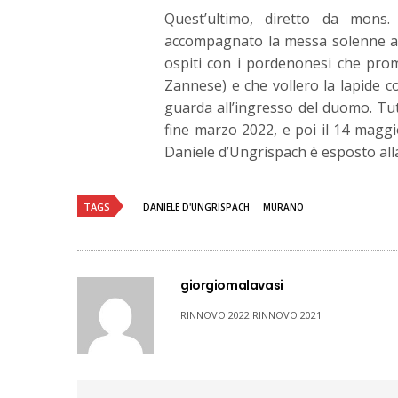
Quest’ultimo, diretto da mons
accompagnato la messa solenne al t
ospiti con i pordenonesi che prom
Zannese) e che vollero la lapide c
guarda all’ingresso del duomo. T
fine marzo 2022, e poi il 14 magg
Daniele d’Ungrispach è esposto all
TAGS
DANIELE D'UNGRISPACH
MURANO
giorgiomalavasi
RINNOVO 2022 RINNOVO 2021