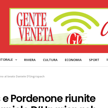
ITORALE
RIVIERA
CULTURA
ECONOMIA
SPORT
no al beato Daniele D’Ungrispach
e Pordenone riunite