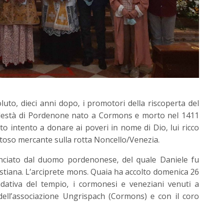
luto, dieci anni dopo, i promotori della riscoperta del
odestà di Pordenone nato a Cormons e morto nel 1411
to intento a donare ai poveri in nome di Dio, lui ricco
ltoso mercante sulla rotta Noncello/Venezia.
minciato dal duomo pordenonese, del quale Daniele fu
istiana. L’arciprete mons. Quaia ha accolto domenica 26
ndativa del tempio, i cormonesi e veneziani venuti a
dell’associazione Ungrispach (Cormons) e con il coro