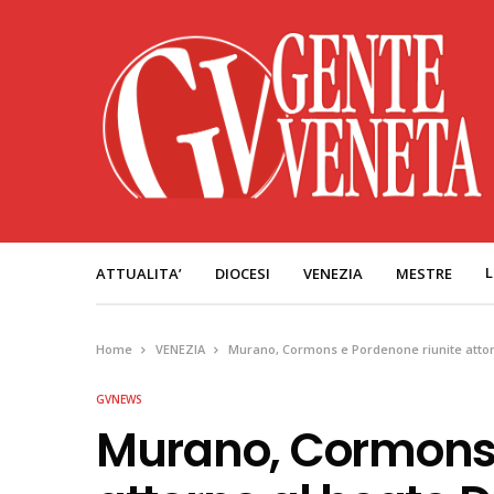
L
ATTUALITA’
DIOCESI
VENEZIA
MESTRE
Home
VENEZIA
Murano, Cormons e Pordenone riunite attor
GVNEWS
Murano, Cormons 