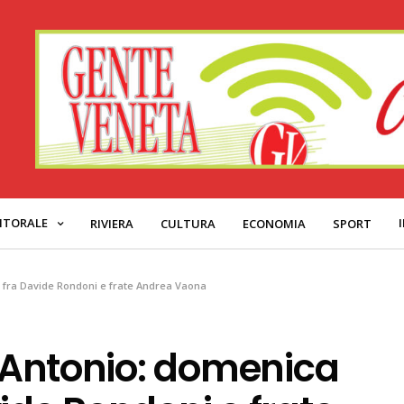
ITORALE
RIVIERA
CULTURA
ECONOMIA
SPORT
go fra Davide Rondoni e frate Andrea Vaona
t’Antonio: domenica