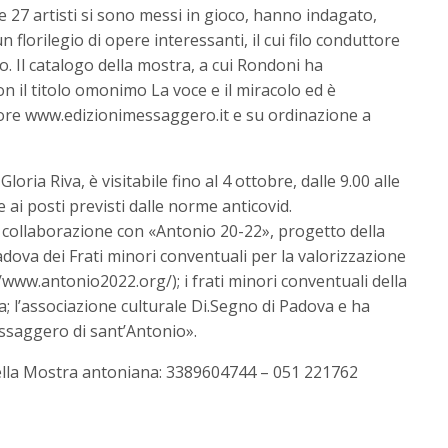
e 27 artisti si sono messi in gioco, hanno indagato,
n florilegio di opere interessanti, il cui filo conduttore
lo. Il catalogo della mostra, a cui Rondoni ha
n il titolo omonimo La voce e il miracolo ed è
ditore www.edizionimessaggero.it e su ordinazione a
oria Riva, è visitabile fino al 4 ottobre, dalle 9.00 alle
se ai posti previsti dalle norme anticovid.
in collaborazione con «Antonio 20-22», progetto della
Padova dei Frati minori conventuali per la valorizzazione
/www.antonio2022.org/); i frati minori conventuali della
a; l’associazione culturale Di.Segno di Padova e ha
ssaggero di sant’Antonio».
della Mostra antoniana: 3389604744 – 051 221762