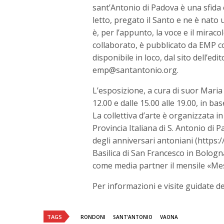
sant’Antonio di Padova è una sfida 
letto, pregato il Santo e ne è nato u
è, per l’appunto, la voce e il miraco
collaborato, è pubblicato da EMP co
disponibile in loco, dal sito dell’e
emp@santantonio.org.
L’esposizione, a cura di suor Maria Gl
12.00 e dalle 15.00 alle 19.00, in ba
La collettiva d’arte è organizzata 
Provincia Italiana di S. Antonio di 
degli anniversari antoniani (https:/
Basilica di San Francesco in Bologn
come media partner il mensile «Me
Per informazioni e visite guidate 
TAGS
RONDONI
SANT'ANTONIO
VAONA