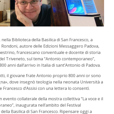
ella Biblioteca della Basilica di San Francesco, a
e Rondoni, autore delle Edizioni Messaggero Padova,
estrino, francescano conventuale e docente di storia
a del Triveneto, sul tema “Antonio contemporaneo”,
800 anni dall’arrivo in Italia di sant’Antonio di Padova.
atti, il giovane frate Antonio proprio 800 anni or sono
ogna», dove insegnò teologia nella neonata Università a
he Francesco d’Assisi con una lettera lo consentì.
 evento collaterale della mostra collettiva “La voce e il
raneo”, inaugurata nell’ambito del Festival
della Basilica di San Francesco. Ripensare oggi a