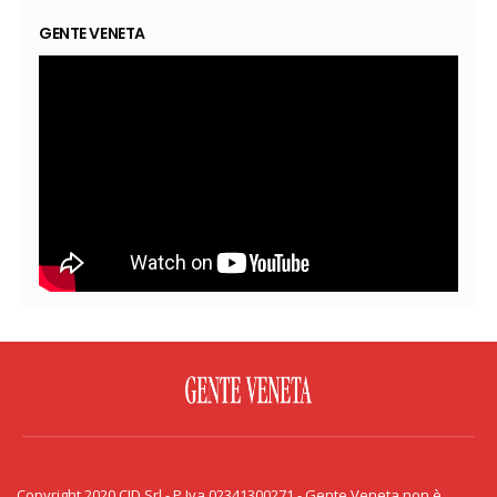
GENTE VENETA
FACEBOOK
TWITTER
FLICKR
YOUTUBE
RSS
Copyright 2020 CID Srl - P.Iva 02341300271 - Gente Veneta non è