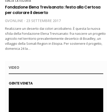
SENZA CATEGORIA
Fondazione Elena Trevisanato: festa alla Certosa
per colorare il deserto
GVONLINE
23 SETTEMBRE 2017
Realizzare un deserto dai colori arcobaleno. È questa la nuova
sfida della Fondazione Elena Trevisanato: fra nascere un progetto
agricolo nel territorio prevalentemente desertico di Boadley, un
villaggio della Somali Region in Etiopia. Per sostenere il progetto,
domenica 24 la…
VIDEO
GENTE VENETA