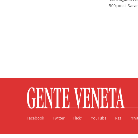
500 posti. Saran
Facebook
Twitter
Flickr
YouTube
Rss
Priv