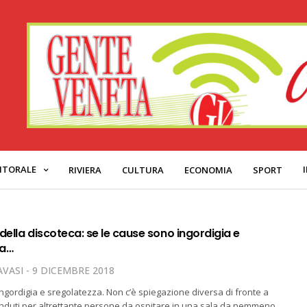
ITORALE
RIVIERA
CULTURA
ECONOMIA
SPORT
della discoteca: se le cause sono ingordigia e
za…
VASI
9 DICEMBRE 2018
ingordigia e sregolatezza. Non c’è spiegazione diversa di fronte a
venduti per altrettante persone da ospitare in una sala da nemmeno