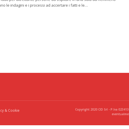
no le indagini e i processi ad accertare i fatti e le…
Copyright 2020 CID Srl - P.Iva 02341
acy & Cookie
eventualmen