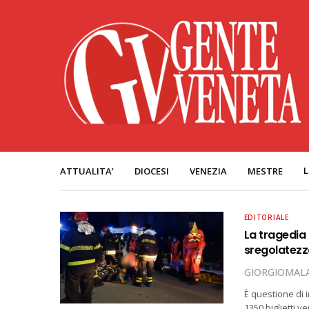
L
ATTUALITA’
DIOCESI
VENEZIA
MESTRE
EDITORIALE
La tragedia 
sregolatez
GIORGIOMALA
È questione di 
1350 biglietti 