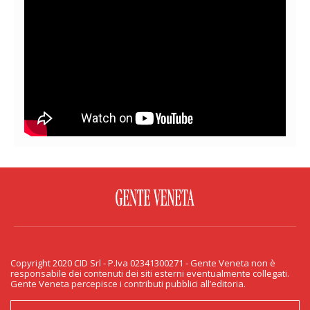
FACEBOOK
TWITTER
FLICKR
YOUTUBE
RSS
Copyright 2020 CID Srl - P.Iva 02341300271 - Gente Veneta non è
PRIVACY & COOKIE
responsabile dei contenuti dei siti esterni eventualmente collegati.
Gente Veneta percepisce i contributi pubblici all’editoria.
Copyright 2020 CID Srl - P.Iva 02341300271 - Gente Veneta non è responsabile
dei contenuti dei siti esterni eventualmente collegati. Gente Veneta percepisce