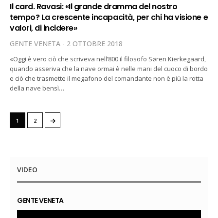
Il card. Ravasi: «Il grande dramma del nostro
tempo? La crescente incapacità, per chi ha visione e
valori, di incidere»
GENTE VENETA
2 OTTOBRE 2018
«Oggi è vero ciò che scriveva nell’800 il filosofo Søren Kierkegaard,
quando asseriva che la nave ormai è nelle mani del cuoco di bordo
e ciò che trasmette il megafono del comandante non è più la rotta
della nave bensì…
→
1
2
VIDEO
GENTE VENETA