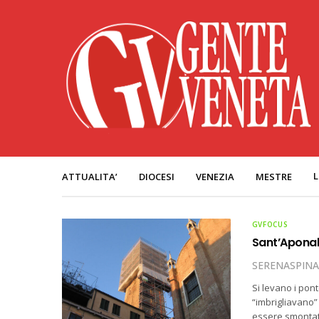
L
ATTUALITA’
DIOCESI
VENEZIA
MESTRE
GVFOCUS
Sant’Aponal:
SERENASPINA
Si levano i pont
“imbrigliavano”
essere smontate 