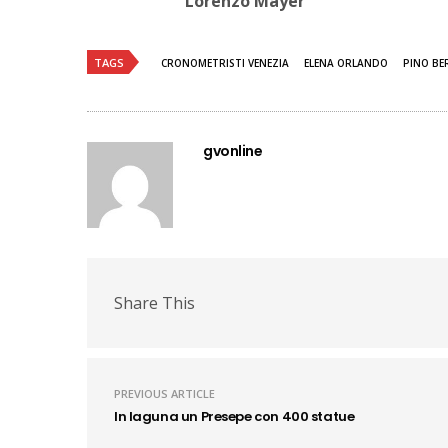
Lorenzo Mayer
TAGS
CRONOMETRISTI VENEZIA
ELENA ORLANDO
PINO B
gvonline
Share This
PREVIOUS ARTICLE
In laguna un Presepe con 400 statue