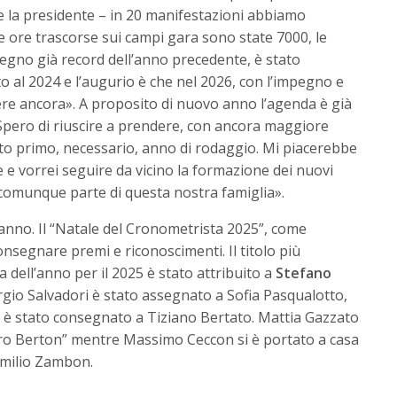
la presidente – in 20 manifestazioni abbiamo
Le ore trascorse sui campi gara sono state 7000, le
egno già record dell’anno precedente, è stato
to al 2024 e l’augurio è che nel 2026, con l’impegno e
scere ancora». A proposito di nuovo anno l’agenda è già
«Spero di riuscire a prendere, con ancora maggiore
to primo, necessario, anno di rodaggio. Mi piacerebbe
 e vorrei seguire da vicino la formazione dei nuovi
ano comunque parte di questa nostra famiglia».
nno. Il “Natale del Cronometrista 2025”, come
nsegnare premi e riconoscimenti. Il titolo più
 dell’anno per il 2025 è stato attribuito a
Stefano
orgio Salvadori è stato assegnato a Sofia Pasqualotto,
o è stato consegnato a Tiziano Bertato. Mattia Gazzato
dro Berton” mentre Massimo Ceccon si è portato a casa
emilio Zambon.