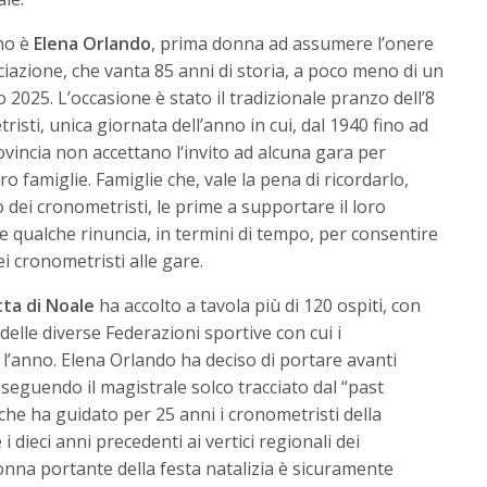
nno è
Elena Orlando
, prima donna ad assumere l’onere
ciazione, che vanta 85 anni di storia, a poco meno di un
2025. L’occasione è stato il tradizionale pranzo dell’8
isti, unica giornata dell’anno in cui, dal 1940 fino ad
ovincia non accettano l‘invito ad alcuna gara per
ro famiglie. Famiglie che, vale la pena di ricordarlo,
dei cronometristi, le prime a supportare il loro
 qualche rinuncia, in termini di tempo, per consentire
 cronometristi alle gare.
tta di Noale
ha accolto a tavola più di 120 ospiti, con
lle diverse Federazioni sportive con cui i
 l’anno. Elena Orlando ha deciso di portare avanti
, seguendo il magistrale solco tracciato dal “past
che ha guidato per 25 anni i cronometristi della
 dieci anni precedenti ai vertici regionali dei
onna portante della festa natalizia è sicuramente