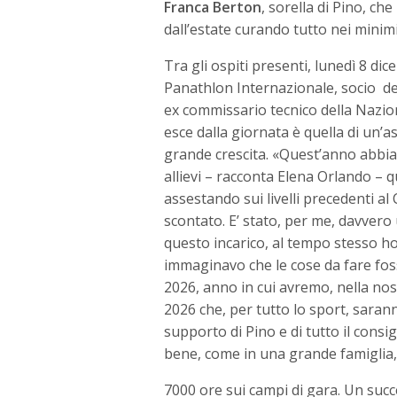
Franca Berton
, sorella di Pino, c
dall’estate curando tutto nei minimi
Tra gli ospiti presenti, lunedì 8 di
Panathlon Internazionale, socio d
ex commissario tecnico della Nazion
esce dalla giornata è quella di un’
grande crescita. «Quest’anno abbiam
allievi – racconta Elena Orlando – qu
assestando sui livelli precedenti a
scontato. E’ stato, per me, davver
questo incarico, al tempo stesso ho
immaginavo che le cose da fare fos
2026, anno in cui avremo, nella nos
2026 che, per tutto lo sport, sara
supporto di Pino e di tutto il consi
bene, come in una grande famiglia,
7000 ore sui campi di gara. Un suc