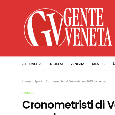
L
ATTUALITA’
DIOCESI
VENEZIA
MESTRE
Home
Sport
Cronometristi di Venezia: un 2025 da record
GVFOCUS
Cronometristi di 