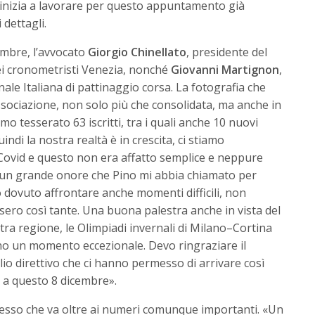
he inizia a lavorare per questo appuntamento già
 dettagli.
cembre, l’avvocato
Giorgio Chinellato
, presidente del
ei cronometristi Venezia, nonché
Giovanni Martignon
,
ale Italiana di pattinaggio corsa. La fotografia che
associazione, non solo più che consolidata, ma anche in
o tesserato 63 iscritti, tra i quali anche 10 nuovi
indi la nostra realtà è in crescita, ci stiamo
l Covid e questo non era affatto semplice e neppure
o un grande onore che Pino mi abbia chiamato per
 dovuto affrontare anche momenti difficili, non
sero così tante. Una buona palestra anche in vista del
tra regione, le Olimpiadi invernali di Milano–Cortina
nno un momento eccezionale. Devo ringraziare il
glio direttivo che ci hanno permesso di arrivare così
 a questo 8 dicembre».
cesso che va oltre ai numeri comunque importanti. «Un