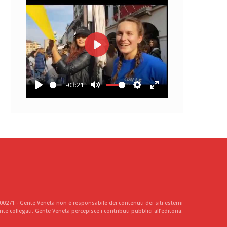
Play
-03:21
Play
Mute
Settings
Enter
fullscreen
300271 - Gente Veneta non è responsabile dei contenuti dei siti esterni
te collegati. Gente Veneta percepisce i contributi pubblici all’editoria.