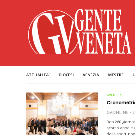
L
ATTUALITA’
DIOCESI
VENEZIA
MESTRE
GVFOCUS
Cronometris
GVONLINE
2
Ben 260 giornate
scorso anno e 
dello sport, no