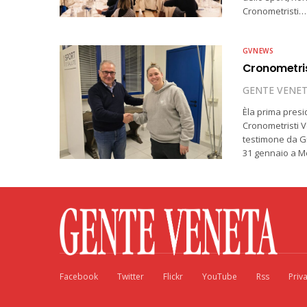
Cronometristi…
GVNEWS
Cronometris
GENTE VENE
Èla prima presi
Cronometristi V
testimone da Gi
31 gennaio a M
Facebook
Twitter
Flickr
YouTube
Rss
Priv