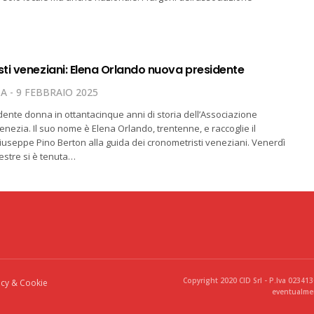
ti veneziani: Elena Orlando nuova presidente
TA
9 FEBBRAIO 2025
dente donna in ottantacinque anni di storia dell’Associazione
enezia. Il suo nome è Elena Orlando, trentenne, e raccoglie il
useppe Pino Berton alla guida dei cronometristi veneziani. Venerdì
estre si è tenuta…
Copyright 2020 CID Srl - P.Iva 02341
acy & Cookie
eventualmen