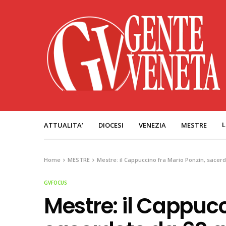
L
ATTUALITA’
DIOCESI
VENEZIA
MESTRE
Home
MESTRE
Mestre: il Cappuccino fra Mario Ponzin, sacerd
GVFOCUS
Mestre: il Cappucc