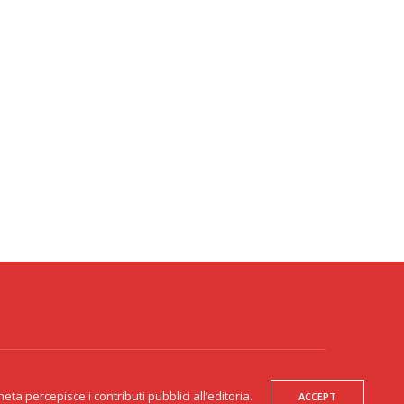
300271 - Gente Veneta non è responsabile dei contenuti dei siti esterni
te collegati. Gente Veneta percepisce i contributi pubblici all’editoria.
a percepisce i contributi pubblici all’editoria.
ACCEPT