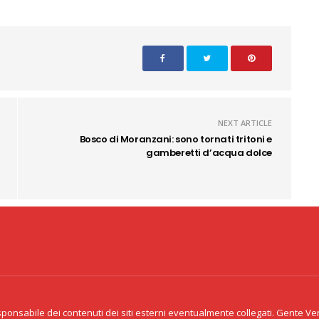
NEXT ARTICLE
Bosco di Moranzani: sono tornati tritoni e
gamberetti d’acqua dolce
Copyright 2020 CID Srl - P.Iva 02341
acy & Cookie
eventualmen
onsabile dei contenuti dei siti esterni eventualmente collegati. Gente Venet