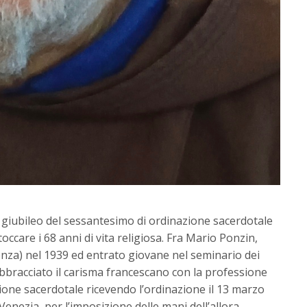
 giubileo del sessantesimo di ordinazione sacerdotale
toccare i 68 anni di vita religiosa. Fra Mario Ponzin,
enza) nel 1939 ed entrato giovane nel seminario dei
bbracciato il carisma francescano con la professione
zione sacerdotale ricevendo l’ordinazione il 13 marzo
Venezia, per l’imposizione delle mani dell’allora