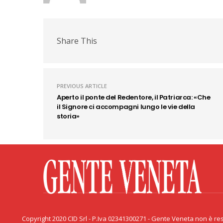
Share This
PREVIOUS ARTICLE
Aperto il ponte del Redentore, il Patriarca: «Che
il Signore ci accompagni lungo le vie della
storia»
Facebook
Twitter
Flickr
YouTube
Rss
Priv
Copyright 2020 CID Srl - P.Iva 02341300271 - Gente Veneta non è resp