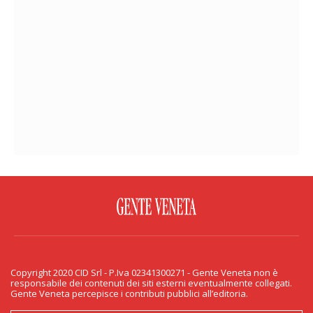
FACEBOOK
TWITTER
FLICKR
YOUTUBE
RSS
Copyright 2020 CID Srl - P.Iva 02341300271 - Gente Veneta non è
PRIVACY & COOKIE
responsabile dei contenuti dei siti esterni eventualmente collegati.
Gente Veneta percepisce i contributi pubblici all’editoria.
Copyright 2020 CID Srl - P.Iva 02341300271 - Gente Veneta non è responsabile
dei contenuti dei siti esterni eventualmente collegati. Gente Veneta percepisce