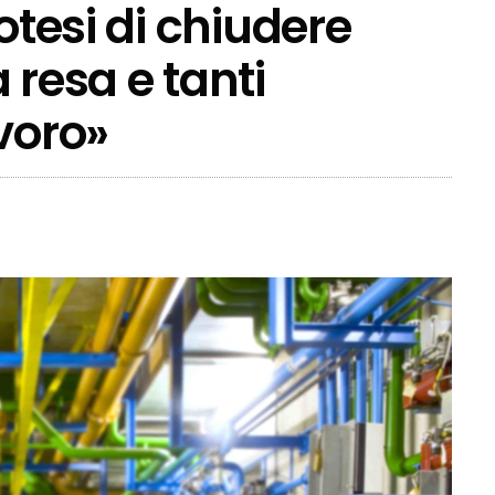
otesi di chiudere
 resa e tanti
voro»