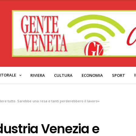
ITORALE
RIVIERA
CULTURA
ECONOMIA
SPORT
dere tutto. Sarebbe una resa e tanti perderebbero il lavoro»
ustria Venezia e