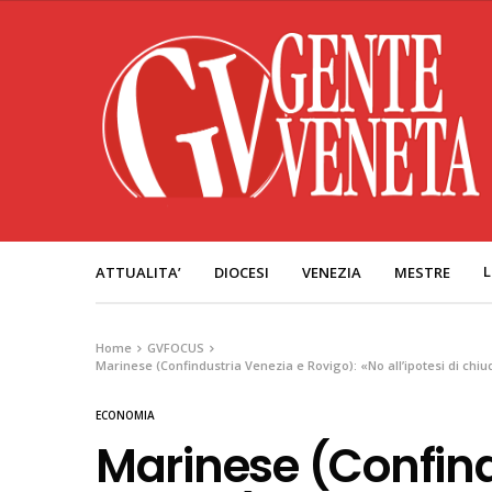
L
ATTUALITA’
DIOCESI
VENEZIA
MESTRE
Home
GVFOCUS
Marinese (Confindustria Venezia e Rovigo): «No all’ipotesi di chiu
ECONOMIA
Marinese (Confind