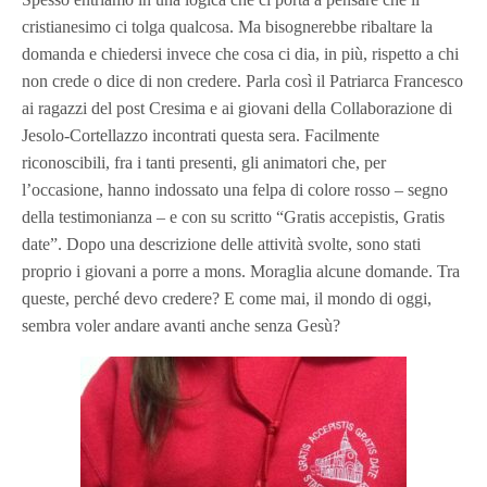
cristianesimo ci
tolga
qualcosa.
Ma b
isognerebbe ribalta
re
la
domanda e chiedersi invece
che
cosa ci
dia
, in più, rispetto a chi
non crede o dice di non credere
.
Parla così
il Patriarca Francesc
o
ai
ragazzi del post Cresima e ai
giovani della Collaborazione di
Jesolo-Cortellazzo incontrati questa sera.
Facilmente
riconoscibili, fra i tanti presenti, gli animatori che, per
l’occasione, hanno indossato una felpa di colore rosso – segno
della testimonianza – e con su scritto “Gratis accepistis, Gratis
date”. Dopo una descrizione delle attività svolte, sono stati
proprio i giovani a porre a mons. Moraglia alcune domande. Tra
queste, perché devo credere? E come mai, il mondo di oggi,
sembra voler andare avanti anche senza Gesù?