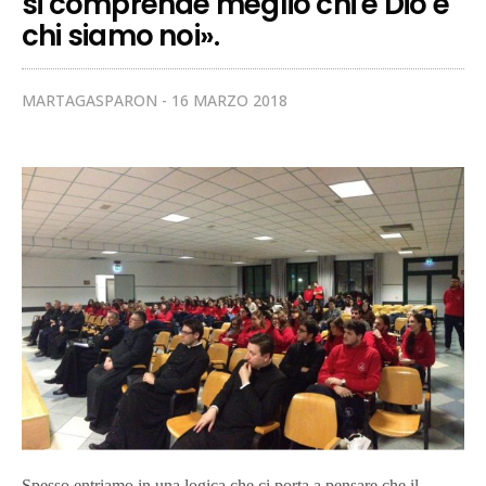
si comprende meglio chi è Dio e
chi siamo noi».
MARTAGASPARON
16 MARZO 2018
Spesso entriamo in una logica
che ci porta a pensare che
il