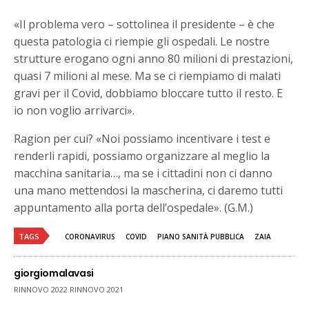
«Il problema vero – sottolinea il presidente – è che
questa patologia ci riempie gli ospedali. Le nostre
strutture erogano ogni anno 80 milioni di prestazioni,
quasi 7 milioni al mese. Ma se ci riempiamo di malati
gravi per il Covid, dobbiamo bloccare tutto il resto. E
io non voglio arrivarci».
Ragion per cui? «Noi possiamo incentivare i test e
renderli rapidi, possiamo organizzare al meglio la
macchina sanitaria…, ma se i cittadini non ci danno
una mano mettendosi la mascherina, ci daremo tutti
appuntamento alla porta dell’ospedale». (G.M.)
TAGS
CORONAVIRUS
COVID
PIANO SANITÀ PUBBLICA
ZAIA
giorgiomalavasi
RINNOVO 2022 RINNOVO 2021