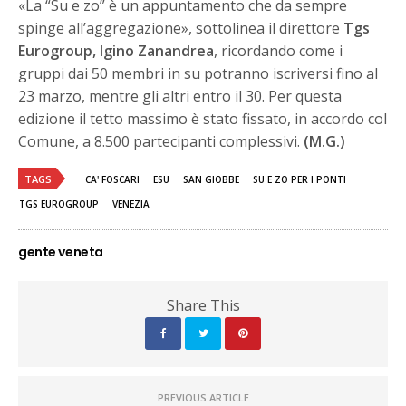
«La “Su e zo” è un appuntamento che da sempre
spinge all’aggregazione», sottolinea il direttore
Tgs
Eurogroup, Igino Zanandrea
, ricordando come i
gruppi dai 50 membri in su potranno iscriversi fino al
23 marzo, mentre gli altri entro il 30. Per questa
edizione il tetto massimo è stato fissato, in accordo col
Comune, a 8.500 partecipanti complessivi.
(M.G.)
TAGS
CA' FOSCARI
ESU
SAN GIOBBE
SU E ZO PER I PONTI
TGS EUROGROUP
VENEZIA
gente veneta
Share This
PREVIOUS ARTICLE