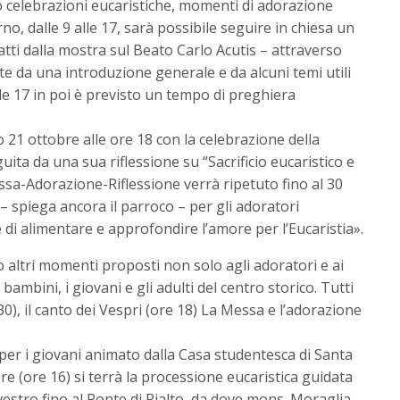
 celebrazioni eucaristiche, momenti di adorazione
no, dalle 9 alle 17, sarà possibile seguire in chiesa un
atti dalla mostra sul Beato Carlo Acutis – attraverso
te da una introduzione generale e da alcuni temi utili
e 17 in poi è previsto un tempo di preghiera
21 ottobre alle ore 18 con la celebrazione della
ita da una sua riflessione su “Sacrificio eucaristico e
essa-Adorazione-Riflessione verrà ripetuto fino al 30
 – spiega ancora il parroco – per gli adoratori
 di alimentare e approfondire l’amore per l’Eucaristia».
 altri momenti proposti non solo agli adoratori e ai
 bambini, i giovani e gli adulti del centro storico. Tutti
,30), il canto dei Vespri (ore 18) La Messa e l’adorazione
 per i giovani animato dalla Casa studentesca di Santa
 (ore 16) si terrà la processione eucaristica guidata
ilvestro fino al Ponte di Rialto, da dove mons. Moraglia