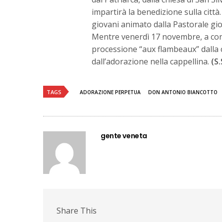
impartirà la benedizione sulla città
giovani animato dalla Pastorale gio
Mentre venerdì 17 novembre, a conc
processione “aux flambeaux” dalla c
dall’adorazione nella cappellina.
(S.
TAGS
ADORAZIONE PERPETUA
DON ANTONIO BIANCOTTO
gente veneta
Share This