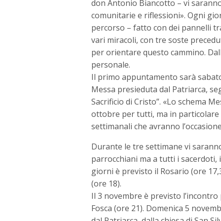
don Antonio Biancotto – vi saranno
comunitarie e riflessioni». Ogni gior
percorso – fatto con dei pannelli tr
vari miracoli, con tre soste precedu
per orientare questo cammino. Dall
personale.
Il primo appuntamento sarà sabato 
Messa presieduta dal Patriarca, segu
Sacrificio di Cristo”. «Lo schema M
ottobre per tutti, ma in particolare
settimanali che avranno l’occasione
Durante le tre settimane vi saranno
parrocchiani ma a tutti i sacerdoti, i
giorni è previsto il Rosario (ore 17
(ore 18).
Il 3 novembre è previsto l’incontro
Fosca (ore 21). Domenica 5 novembre
dal Patriarca, dalla chiesa di San S