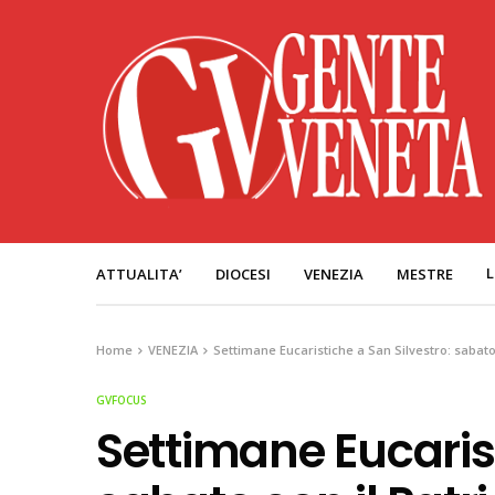
L
ATTUALITA’
DIOCESI
VENEZIA
MESTRE
Home
VENEZIA
Settimane Eucaristiche a San Silvestro: sabato
GVFOCUS
Settimane Eucarist