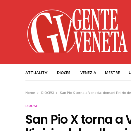
L
ATTUALITA’
DIOCESI
VENEZIA
MESTRE
Home
DIOCESI
San Pio X torna a Venezia: domani l’inizio d
DIOCESI
San Pio X torna a