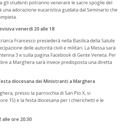
sa gli studenti potranno venerare le sacre spoglie del
rà una adorazione eucaristica guidata dal Seminario che
ompieta.
evisiva venerdì 20 alle 18
triarca Francesco presiederà nella Basilica della Salute
ipazione delle autorità civili e militari. La Messa sarà
Antenna 3 e sulla pagina Facebook di Gente Veneta. Per
obre a Marghera sarà invece predisposta una diretta
 festa diocesana dei Ministranti a Marghera
era, presso la parrocchia di San Pio X, si
re 15) e la festa diocesana per i chierichetti e le
 alle ore 20.30