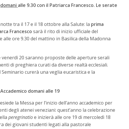
o
domani
alle 9.30 con il Patriarca Francesco. Le serate
otte tra il 17 e il 18 ottobre alla Salute: la
prima
arca Francesco
sarà il rito di inizio ufficiale del
 alle ore 9.30 del mattino in Basilica della Madonna
e venerdì 20 saranno proposte delle aperture serali
enti di preghiera curati da diverse realtà ecclesiali.
 Seminario curerà una veglia eucaristica e la
o Accademico domani alle 19
esiede la Messa per l’inizio dell’anno accademico per
ocenti degli atenei veneziani: quest’anno la celebrazione
della
peregrinatio
e inizierà alle ore 19 di mercoledì 18
 dei giovani studenti legati alla pastorale