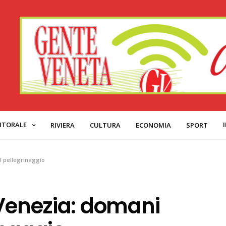
ITORALE
RIVIERA
CULTURA
ECONOMIA
SPORT
el pellegrinaggio
 Venezia: domani