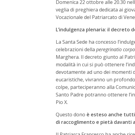
Domenica 22 ottobre alle 20.30 nel
veglia di preghiera dedicata ai giov
Vocazionale del Patriarcato di Vene
L’indulgenza plenaria: il decreto 
La Santa Sede ha concesso l’indulge
celebrazioni della
peregrinatio corpo
Marghera. Il decreto giunto al Patri
modalità in cui si può ottenere l’in
devotamente ad uno dei momenti di
eucaristiche, vivranno un profondo 
colpe, parteciperanno alla Comunio
Santo Padre potranno ottenere l’ind
Pio X.
Questo dono
è esteso anche tutti
di raccoglimento e pietà davanti 
Il Patriarca Francesco ha anche rice