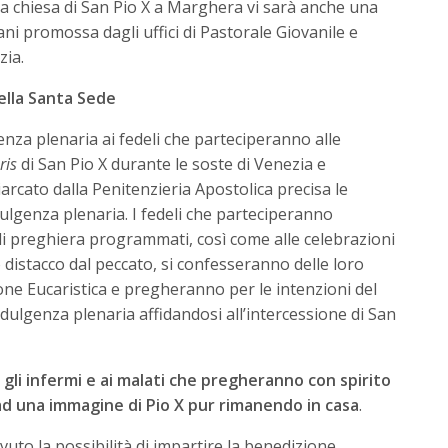
la chiesa di San Pio X a Marghera vi sarà anche una
ani promossa dagli uffici di Pastorale Giovanile e
zia.
della Santa Sede
nza plenaria ai fedeli che parteciperanno alle
ris
di San Pio X durante le soste di Venezia e
arcato dalla Penitenzieria Apostolica precisa le
dulgenza plenaria. I fedeli che parteciperanno
 preghiera programmati, così come alle celebrazioni
distacco dal peccato, si confesseranno delle loro
ne Eucaristica e pregheranno per le intenzioni del
ulgenza plenaria affidandosi all’intercessione di San
 gli infermi e ai malati che pregheranno con spirito
ad una immagine di Pio X pur rimanendo in casa
.
vuto la possibilità di impartire la benedizione