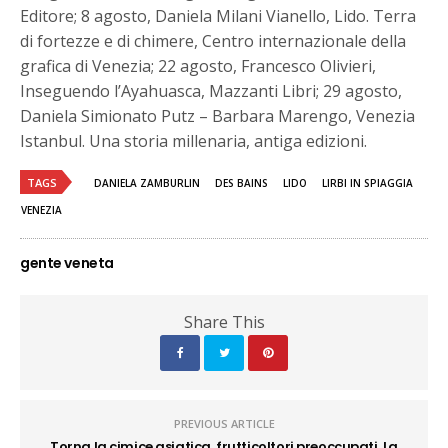
Editore; 8 agosto, Daniela Milani Vianello, Lido. Terra
di fortezze e di chimere, Centro internazionale della
grafica di Venezia; 22 agosto, Francesco Olivieri,
Inseguendo l’Ayahuasca, Mazzanti Libri; 29 agosto,
Daniela Simionato Putz – Barbara Marengo, Venezia
Istanbul. Una storia millenaria, antiga edizioni.
TAGS
DANIELA ZAMBURLIN
DES BAINS
LIDO
LIRBI IN SPIAGGIA
VENEZIA
gente veneta
Share This
PREVIOUS ARTICLE
Torna la cimice asiatica, frutticoltori preoccupati. La