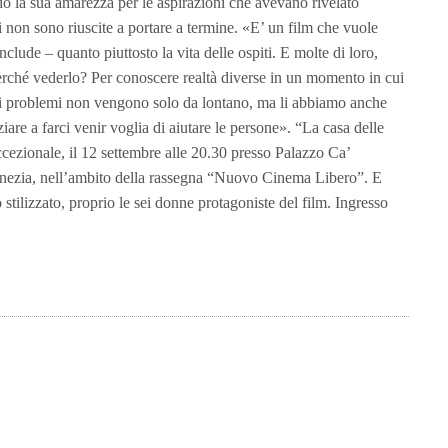
o la sua amarezza per le aspirazioni che avevano rivelato
 non sono riuscite a portare a termine. «E’ un film che vuole
nclude – quanto piuttosto la vita delle ospiti. E molte di loro,
erché vederlo? Per conoscere realtà diverse in un momento in cui
e i problemi non vengono solo da lontano, ma li abbiamo anche
ziare a farci venir voglia di aiutare le persone». “La casa delle
ccezionale, il 12 settembre alle 20.30 presso Palazzo Ca’
nezia, nell’ambito della rassegna “Nuovo Cinema Libero”. E
 stilizzato, proprio le sei donne protagoniste del film. Ingresso