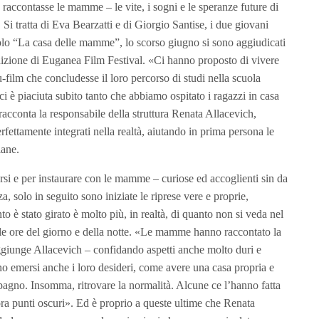
raccontasse le mamme – le vite, i sogni e le speranze future di
. Si tratta di Eva Bearzatti e di Giorgio Santise, i due giovani
titolo “La casa delle mamme”, lo scorso giugno si sono aggiudicati
izione di Euganea Film Festival. «Ci hanno proposto di vivere
-film che concludesse il loro percorso di studi nella scuola
ci è piaciuta subito tanto che abbiamo ospitato i ragazzi in casa
racconta la responsabile della struttura Renata Allacevich,
ettamente integrati nella realtà, aiutando in prima persona le
iane.
arsi e per instaurare con le mamme – curiose ed accoglienti sin da
a, solo in seguito sono iniziate le riprese vere e proprie,
to è stato girato è molto più, in realtà, di quanto non si veda nel
te le ore del giorno e della notte. «Le mamme hanno raccontato la
ggiunge Allacevich – confidando aspetti anche molto duri e
Sono emersi anche i loro desideri, come avere una casa propria e
pagno. Insomma, ritrovare la normalità. Alcune ce l’hanno fatta
ora punti oscuri». Ed è proprio a queste ultime che Renata