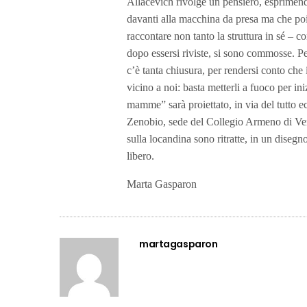
Allacevich rivolge un pensiero, esprimend
davanti alla macchina da presa ma che poi
raccontare non tanto la struttura in sé – co
dopo essersi riviste, si sono commosse. P
c’è tanta chiusura, per rendersi conto ch
vicino a noi: basta metterli a fuoco per ini
mamme” sarà proiettato, in via del tutto e
Zenobio, sede del Collegio Armeno di Ve
sulla locandina sono ritratte, in un disegno
libero.
Marta Gasparon
martagasparon