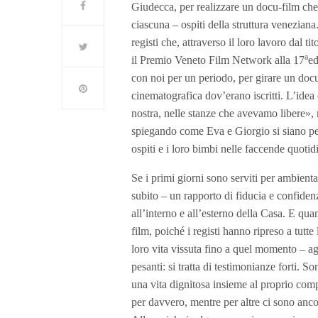
Giudecca, per realizzare un docu-film che 
ciascuna – ospiti della struttura veneziana
registi che, attraverso il loro lavoro dal 
a
il Premio Veneto Film Network alla 17
ed
con noi per un periodo, per girare un docu
cinematografica dov’erano iscritti. L’idea 
nostra, nelle stanze che avevamo libere», 
spiegando come Eva e Giorgio si siano perf
ospiti e i loro bimbi nelle faccende quotid
Se i primi giorni sono serviti per ambient
subito – un rapporto di fiducia e confidenz
all’interno e all’esterno della Casa. E quan
film, poiché i registi hanno ripreso a tut
loro vita vissuta fino a quel momento – a
pesanti: si tratta di testimonianze forti. 
una vita dignitosa insieme al proprio com
per davvero, mentre per altre ci sono anc