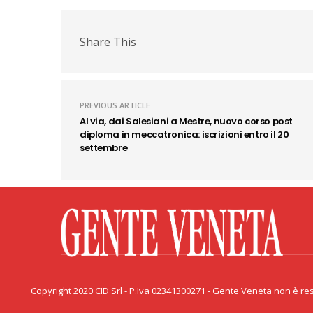
Share This
PREVIOUS ARTICLE
Al via, dai Salesiani a Mestre, nuovo corso post
diploma in meccatronica: iscrizioni entro il 20
settembre
Facebook
Twitter
Flickr
YouTube
Rss
Priv
Copyright 2020 CID Srl - P.Iva 02341300271 - Gente Veneta non è resp