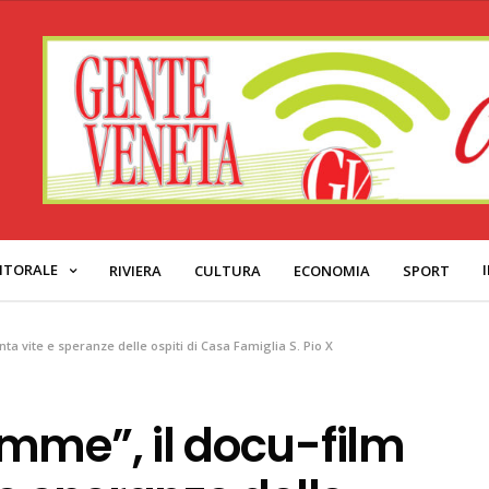
ITORALE
RIVIERA
CULTURA
ECONOMIA
SPORT
ta vite e speranze delle ospiti di Casa Famiglia S. Pio X
mme”, il docu-film