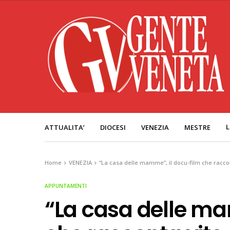
L
ATTUALITA’
DIOCESI
VENEZIA
MESTRE
Home
VENEZIA
“La casa delle mamme”, il docu-film che raccon
APPUNTAMENTI
“La casa delle ma