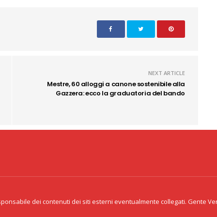
NEXT ARTICLE
Mestre, 60 alloggi a canone sostenibile alla
Gazzera: ecco la graduatoria del bando
Copyright 2020 CID Srl - P.Iva 02341
acy & Cookie
eventualmen
onsabile dei contenuti dei siti esterni eventualmente collegati. Gente Venet