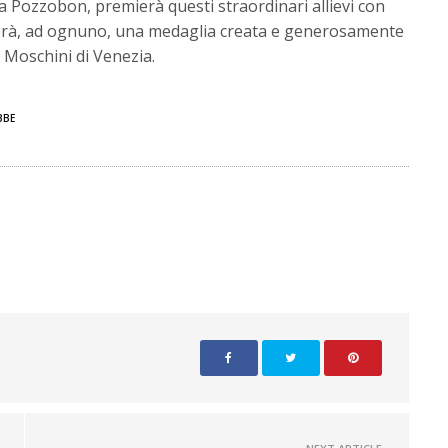
isa Pozzobon, premierà questi straordinari allievi con
gnerà, ad ognuno, una medaglia creata e generosamente
o Moschini di Venezia.
BBE