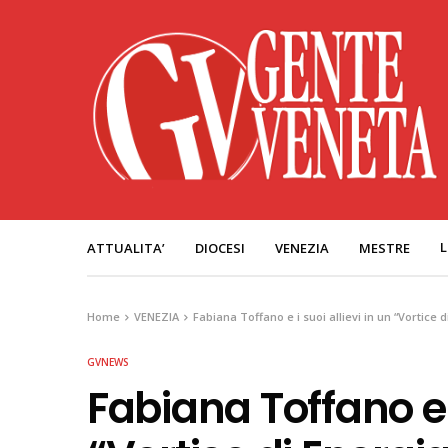
L
ATTUALITA’
DIOCESI
VENEZIA
MESTRE
Home
VENEZIA
Fabiana Toffano e i suoi allievi in un “Vortice d
GVNEWS
Fabiana Toffano e i