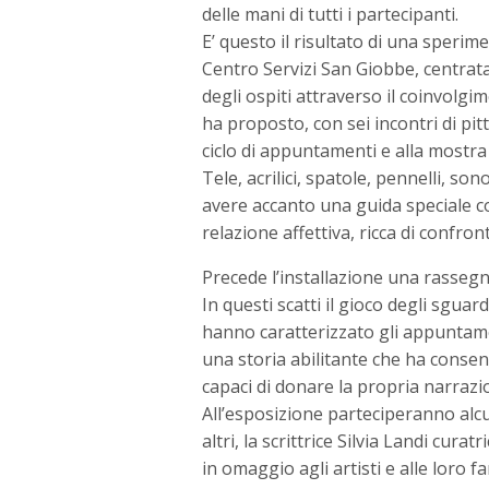
delle mani di tutti i partecipanti.
E’ questo il risultato di una sperim
Centro Servizi San Giobbe, centrata
degli ospiti attraverso il coinvolgim
ha proposto, con sei incontri di pit
ciclo di appuntamenti e alla mostra c
Tele, acrilici, spatole, pennelli, son
avere accanto una guida speciale c
relazione affettiva, ricca di confron
Precede l’installazione una rassegna
In questi scatti il gioco degli sguar
hanno caratterizzato gli appuntamen
una storia abilitante che ha consent
capaci di donare la propria narrazi
All’esposizione parteciperanno alcu
altri, la scrittrice Silvia Landi cur
in omaggio agli artisti e alle loro fa