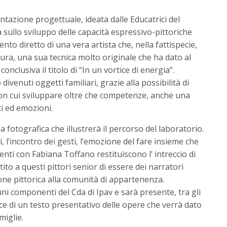
entazione progettuale, ideata dalle Educatrici del
 sullo sviluppo delle capacità espressivo-pittoriche
ento diretto di una vera artista che, nella fattispecie,
tura, una sua tecnica molto originale che ha dato al
onclusiva il titolo di “In un vortice di energia”.
o divenuti oggetti familiari, grazie alla possibilità di
on cui sviluppare oltre che competenze, anche una
ti ed emozioni.
 fotografica che illustrerà il percorso del laboratorio.
di, l’incontro dei gesti, l’emozione del fare insieme che
ti con Fabiana Toffano restituiscono l’ intreccio di
ito a questi pittori senior di essere dei narratori
one pittorica alla comunità di appartenenza.
ni componenti del Cda di Ipav e sarà presente, tra gli
atrice di un testo presentativo delle opere che verrà dato
miglie.