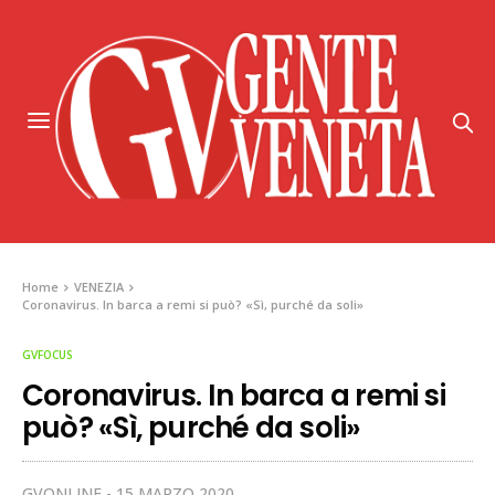
Home
VENEZIA
Coronavirus. In barca a remi si può? «Sì, purché da soli»
GVFOCUS
Coronavirus. In barca a remi si
può? «Sì, purché da soli»
GVONLINE
15 MARZO 2020