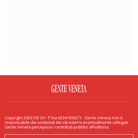
FACEBOOK
TWITTER
FLICKR
YOUTUBE
RSS
Copyright 2020 CID Srl - P.Iva 02341300271 - Gente Veneta non è
PRIVACY & COOKIE
responsabile dei contenuti dei siti esterni eventualmente collegati.
Gente Veneta percepisce i contributi pubblici all’editoria.
Copyright 2020 CID Srl - P.Iva 02341300271 - Gente Veneta non è responsabile
dei contenuti dei siti esterni eventualmente collegati. Gente Veneta percepisce