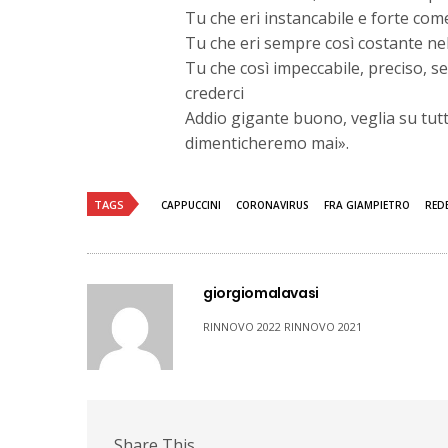
Tu che eri instancabile e forte com
Tu che eri sempre così costante nel 
Tu che così impeccabile, preciso, 
crederci
Addio gigante buono, veglia su tutti
dimenticheremo mai».
TAGS
CAPPUCCINI
CORONAVIRUS
FRA GIAMPIETRO
RED
giorgiomalavasi
RINNOVO 2022 RINNOVO 2021
Share This