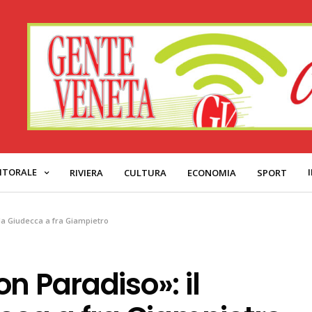
ITORALE
RIVIERA
CULTURA
ECONOMIA
SPORT
lla Giudecca a fra Giampietro
n Paradiso»: il