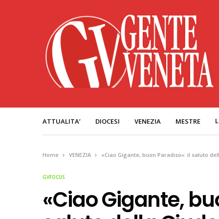
L
ATTUALITA’
DIOCESI
VENEZIA
MESTRE
Home
VENEZIA
«Ciao Gigante, buon Paradiso»: il saluto de
GVFOCUS
«Ciao Gigante, buo