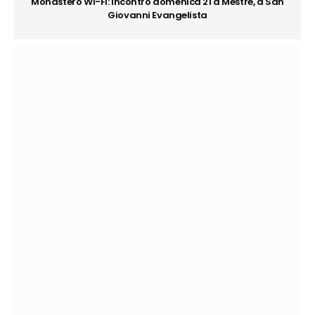
Monastero Wi-Fi: incontro domenica 21 a Mestre, a San
Giovanni Evangelista