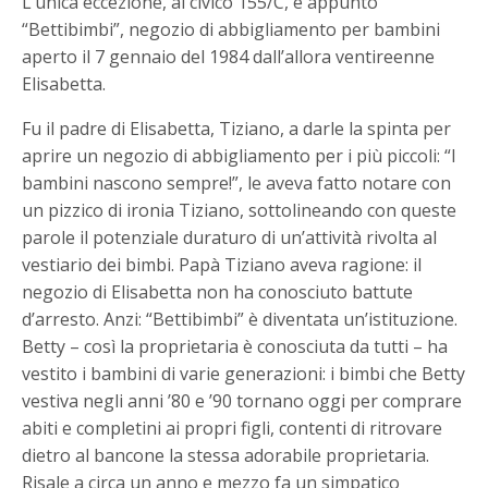
L’unica eccezione, al civico 155/C, è appunto
“Bettibimbi”, negozio di abbigliamento per bambini
aperto il 7 gennaio del 1984 dall’allora ventireenne
Elisabetta.
Fu il padre di Elisabetta, Tiziano, a darle la spinta per
aprire un negozio di abbigliamento per i più piccoli: “I
bambini nascono sempre!”, le aveva fatto notare con
un pizzico di ironia Tiziano, sottolineando con queste
parole il potenziale duraturo di un’attività rivolta al
vestiario dei bimbi. Papà Tiziano aveva ragione: il
negozio di Elisabetta non ha conosciuto battute
d’arresto. Anzi: “Bettibimbi” è diventata un’istituzione.
Betty – così la proprietaria è conosciuta da tutti – ha
vestito i bambini di varie generazioni: i bimbi che Betty
vestiva negli anni ’80 e ’90 tornano oggi per comprare
abiti e completini ai propri figli, contenti di ritrovare
dietro al bancone la stessa adorabile proprietaria.
Risale a circa un anno e mezzo fa un simpatico