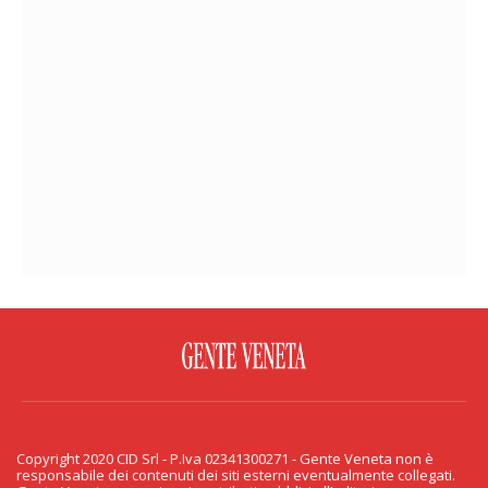
FACEBOOK
TWITTER
FLICKR
YOUTUBE
RSS
Copyright 2020 CID Srl - P.Iva 02341300271 - Gente Veneta non è
PRIVACY & COOKIE
responsabile dei contenuti dei siti esterni eventualmente collegati.