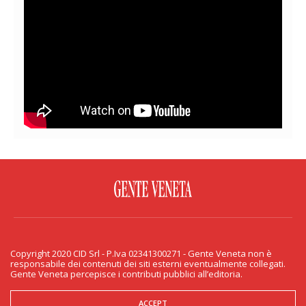
FACEBOOK
TWITTER
FLICKR
YOUTUBE
RSS
Copyright 2020 CID Srl - P.Iva 02341300271 - Gente Veneta non è
PRIVACY & COOKIE
responsabile dei contenuti dei siti esterni eventualmente collegati.
Gente Veneta percepisce i contributi pubblici all’editoria.
Copyright 2020 CID Srl - P.Iva 02341300271 - Gente Veneta non è responsabile
dei contenuti dei siti esterni eventualmente collegati. Gente Veneta percepisce
i contributi pubblici all’editoria.
ACCEPT