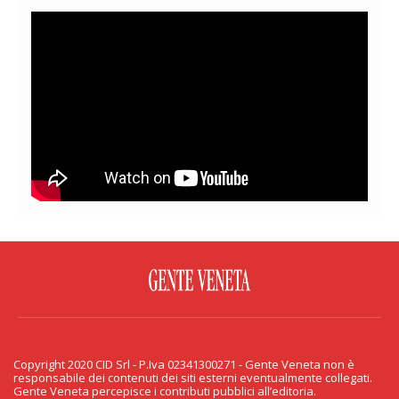
FACEBOOK
TWITTER
FLICKR
YOUTUBE
RSS
Copyright 2020 CID Srl - P.Iva 02341300271 - Gente Veneta non è
PRIVACY & COOKIE
responsabile dei contenuti dei siti esterni eventualmente collegati.
Gente Veneta percepisce i contributi pubblici all’editoria.
Copyright 2020 CID Srl - P.Iva 02341300271 - Gente Veneta non è responsabile