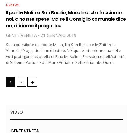
GVNEWS
Il ponte Molin a San Basilio, Musolino: «Lo facciamo
noi, a nostre spese. Ma se il Consiglio comunale dice
no, ritiriamo il progetto»
GENTE VENETA
21 GENNAIO 2019
Sulla questione del ponte Molin, fra San Basilio e le Zattere, a
Venezia, è oggetto di un dibattito. Nel quale interviene una delle
voci protagoniste: quella di Pino Musolino, Presidente dell’Autorità
di Sistema Portuale del Mare Adriatico Settentrionale. Qui di…
→
1
2
VIDEO
GENTE VENETA