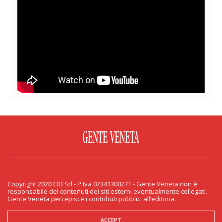
FACEBOOK
TWITTER
FLICKR
YOUTUBE
RSS
Copyright 2020 CID Srl - P.Iva 02341300271 - Gente Veneta non è
PRIVACY & COOKIE
responsabile dei contenuti dei siti esterni eventualmente collegati.
Gente Veneta percepisce i contributi pubblici all’editoria.
Copyright 2020 CID Srl - P.Iva 02341300271 - Gente Veneta non è responsabile
dei contenuti dei siti esterni eventualmente collegati. Gente Veneta percepisce
i contributi pubblici all’editoria.
ACCEPT