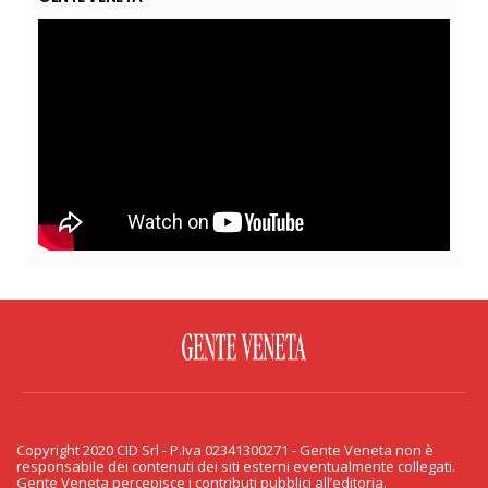
FACEBOOK
TWITTER
FLICKR
YOUTUBE
RSS
Copyright 2020 CID Srl - P.Iva 02341300271 - Gente Veneta non è
PRIVACY & COOKIE
responsabile dei contenuti dei siti esterni eventualmente collegati.
Gente Veneta percepisce i contributi pubblici all’editoria.