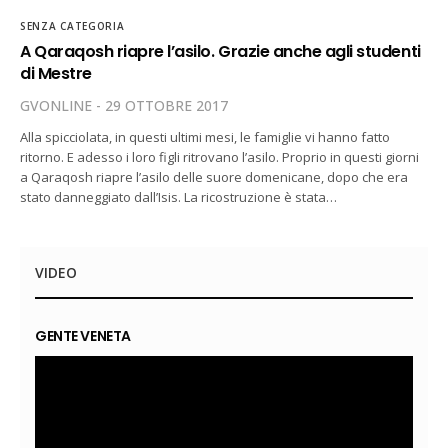
SENZA CATEGORIA
A Qaraqosh riapre l’asilo. Grazie anche agli studenti
di Mestre
GVONLINE
29 OTTOBRE 2017
Alla spicciolata, in questi ultimi mesi, le famiglie vi hanno fatto
ritorno. E adesso i loro figli ritrovano l’asilo. Proprio in questi giorni
a Qaraqosh riapre l’asilo delle suore domenicane, dopo che era
stato danneggiato dall’Isis. La ricostruzione è stata…
VIDEO
GENTE VENETA