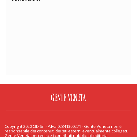
FACEBOOK
TWITTER
FLICKR
YOUTUBE
RSS
Copyright 2020 CID Srl - P.Iva 02341300271 - Gente Veneta non è
PRIVACY & COOKIE
responsabile dei contenuti dei siti esterni eventualmente collegati.
Gente Veneta percepisce i contributi pubblici all’editoria.