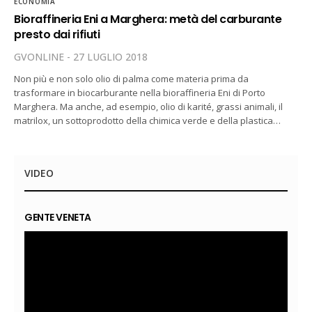
ECONOMIA
Bioraffineria Eni a Marghera: metà del carburante
presto dai rifiuti
GVONLINE
27 LUGLIO 2018
Non più e non solo olio di palma come materia prima da
trasformare in biocarburante nella bioraffineria Eni di Porto
Marghera. Ma anche, ad esempio, olio di karité, grassi animali, il
matrilox, un sottoprodotto della chimica verde e della plastica…
VIDEO
GENTE VENETA