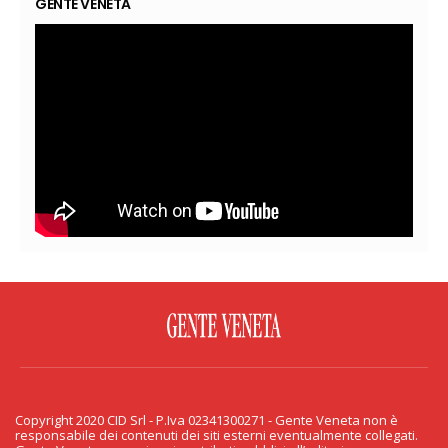
GENTE VENETA
FACEBOOK
TWITTER
FLICKR
YOUTUBE
RSS
Copyright 2020 CID Srl - P.Iva 02341300271 - Gente Veneta non è
PRIVACY & COOKIE
responsabile dei contenuti dei siti esterni eventualmente collegati.