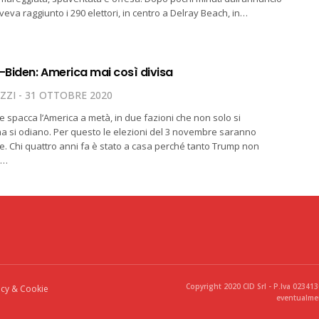
eva raggiunto i 290 elettori, in centro a Delray Beach, in…
Biden: America mai così divisa
ZZI
31 OTTOBRE 2020
 spacca l’America a metà, in due fazioni che non solo si
a si odiano. Per questo le elezioni del 3 novembre saranno
e. Chi quattro anni fa è stato a casa perché tanto Trump non
,…
Copyright 2020 CID Srl - P.Iva 02341
acy & Cookie
eventualmen