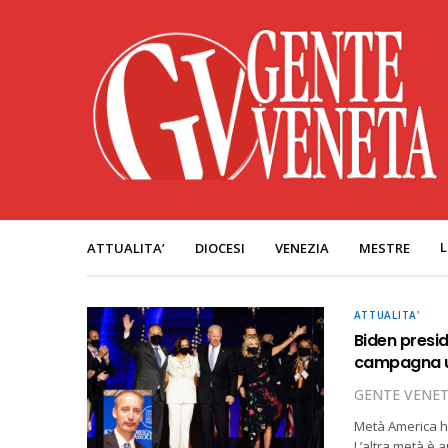
L
ATTUALITA’
DIOCESI
VENEZIA
MESTRE
ATTUALITA'
Biden preside
campagna u
GENTE VENE
Metà America ha
L’altra metà è 