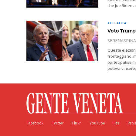
che Joe Biden av
ATTUALITA'
Voto Trump-
SERENASPINA
Questa elezione
fronteggiano, m
partecipatissim
poteva vincere
Facebook
Twitter
Flickr
YouTube
Rss
Priv