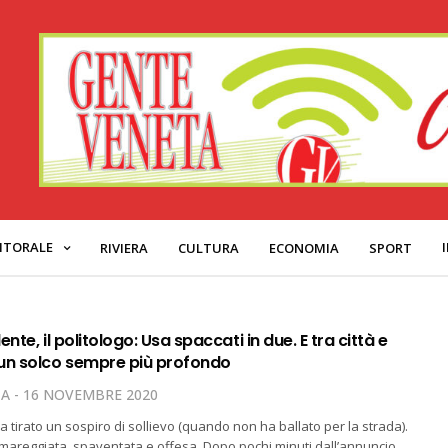
ITORALE
RIVIERA
CULTURA
ECONOMIA
SPORT
nte, il politologo: Usa spaccati in due. E tra città e
n solco sempre più profondo
TA
16 NOVEMBRE 2020
 tirato un sospiro di sollievo (quando non ha ballato per la strada).
amareggiata, spaventata e offesa. Dopo pochi minuti dall’annuncio