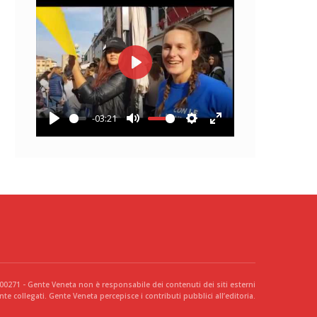
Play
-03:21
Play
Mute
Settings
Enter
fullscreen
300271 - Gente Veneta non è responsabile dei contenuti dei siti esterni
te collegati. Gente Veneta percepisce i contributi pubblici all’editoria.