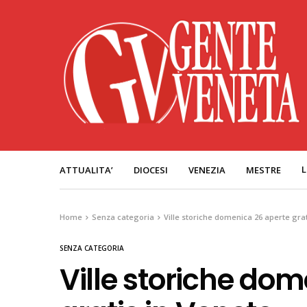
L
ATTUALITA’
DIOCESI
VENEZIA
MESTRE
Home
Senza categoria
Ville storiche domenica 26 aperte grat
SENZA CATEGORIA
Ville storiche do