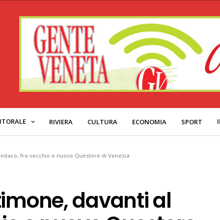
ITORALE
RIVIERA
CULTURA
ECONOMIA
SPORT
indaco, fra vecchio e nuovo Questore di Venezia
timone, davanti al