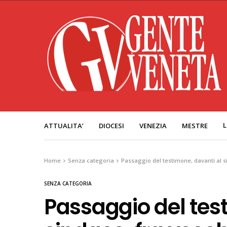
L
ATTUALITA’
DIOCESI
VENEZIA
MESTRE
Home
Senza categoria
Passaggio del testimone, davanti al s
SENZA CATEGORIA
Passaggio del tes