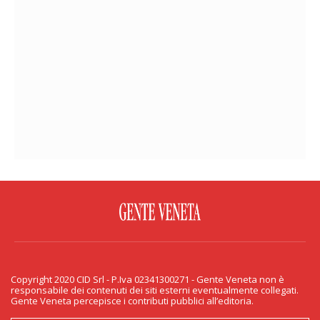
FACEBOOK
TWITTER
FLICKR
YOUTUBE
RSS
Copyright 2020 CID Srl - P.Iva 02341300271 - Gente Veneta non è
PRIVACY & COOKIE
responsabile dei contenuti dei siti esterni eventualmente collegati.
Gente Veneta percepisce i contributi pubblici all’editoria.
Copyright 2020 CID Srl - P.Iva 02341300271 - Gente Veneta non è responsabile
dei contenuti dei siti esterni eventualmente collegati. Gente Veneta percepisce