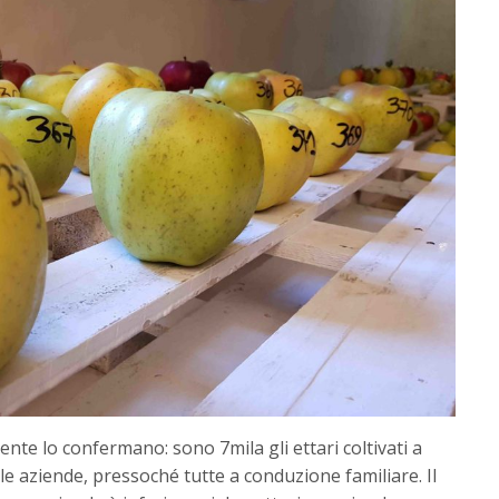
nte lo confermano: sono 7mila gli ettari coltivati a
 le aziende, pressoché tutte a conduzione familiare. Il