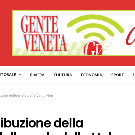
ITORALE
RIVIERA
CULTURA
ECONOMIA
SPORT
l caso delle mele della Val di Non
ribuzione della