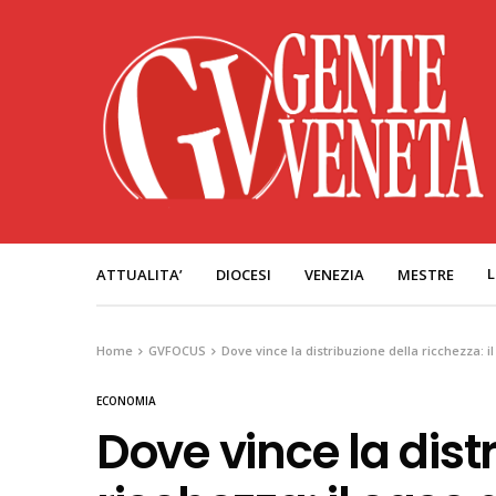
L
ATTUALITA’
DIOCESI
VENEZIA
MESTRE
Home
GVFOCUS
Dove vince la distribuzione della ricchezza: i
ECONOMIA
Dove vince la dist