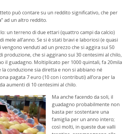
utteto può contare su un reddito significativo, che per
” ad un altro reddito.
o: un terreno di due ettari (quattro campi da calcio)
mele all’anno. Se si è stati bravi e laboriosi (e quasi
rutti vengono venduti ad un prezzo che si aggira sui 50
i di produzione, che si aggirano sui 30 centesimi al chilo,
o il guadagno. Moltiplicato per 1000 quintali, fa 20mila
e la conduzione sia diretta e non si abbiano né
ona pagata 7 euro (10 con i contributi) all’ora per la
enda aumenti di 10 centesimi al chilo.
Ma anche facendo da soli, il
guadagno probabilmente non
basta per sostentare una
famiglia per un anno intero;
così molti, in queste due valli