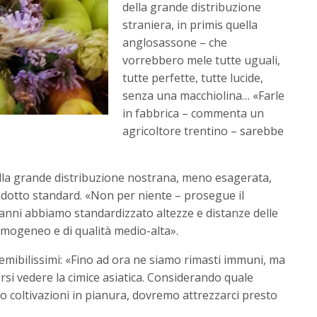
della grande distribuzione
straniera, in primis quella
anglosassone – che
vorrebbero mele tutte uguali,
tutte perfette, tutte lucide,
senza una macchiolina… «Farle
in fabbrica – commenta un
agricoltore trentino – sarebbe
ella grande distribuzione nostrana, meno esagerata,
otto standard. «Non per niente – prosegue il
 anni abbiamo standardizzato altezze e distanze delle
omogeneo e di qualità medio-alta».
 temibilissimi: «Fino ad ora ne siamo rimasti immuni, ma
arsi vedere la cimice asiatica. Considerando quale
no coltivazioni in pianura, dovremo attrezzarci presto