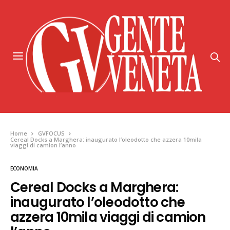
Home
GVFOCUS
Cereal Docks a Marghera: inaugurato l’oleodotto che azzera 10mila
viaggi di camion l’anno
ECONOMIA
Cereal Docks a Marghera:
inaugurato l’oleodotto che
azzera 10mila viaggi di camion