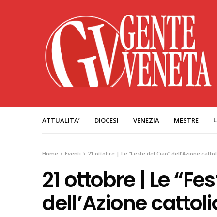
L
ATTUALITA’
DIOCESI
VENEZIA
MESTRE
Home
Eventi
21 ottobre | Le “Feste del Ciao” dell’Azione catt
21 ottobre | Le “Fe
dell’Azione cattol