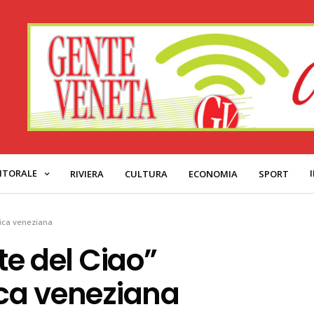
ITORALE
RIVIERA
CULTURA
ECONOMIA
SPORT
olica veneziana
ste del Ciao”
ica veneziana