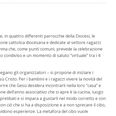
 in quattro differenti parrocchie della Diocesi, le
ione cattolica diocesana e dedicate al settore ragazzi.
mma che, come punti comuni, prevede la celebrazione
zo condiviso e un momento di saluto “virtuale” tra i 4
iegano gli organizzatori – si propone di iniziare i
ù Cristo. Per i bambini e i ragazzi vivere la novità del
rire che Gesù desidera incontrarli nella loro “casa” e
ne dell’anno associativo che si apre è la cucina, luogo
i prelibati e si impara a gustarli nel modo corretto e con
con ciò che si ha a disposizione e a non sprecare il cibo,
ividono esperienze. La metafora del cibo vuole