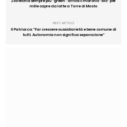
Zootecnia sempre più “green”: arriva il marchio “bio” per
mille capre da latte a Torre di Mosto
NEXT ARTICLE
Il Patriarca: “Far crescere sussidiarietà e bene comune di
tutti. Autonomia non significa separazione”