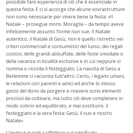
possibile fare esperienza di ciò che è essenziale in
questa festa. E ci si accorge che alcune sovrastrutture
non sono necessarie per vivere bene la festa: «Il
Natale – prosegue mons. Moraglia – da tempo aveva
infelicemente assunto forme non sue. Il Natale
autentico, il Natale di Gesù, non è quello ristretto nei
criteri commerciali e consumistici del lusso, dei regali
costosi, delle grandi abbuffate, delle feste smodate o
della vacanza in località esclusive e in cui neppure si
nomina o ricorda il festeggiato. La nascita di Gesù a
Betlemme ci racconta tutt’altro. Certo, i legami umani,
le relazioni con parenti e amici ed anche lo stesso
gesto del dono da porgere e ricevere sono elementi
preziosi da coltivare, ma tutto ciò deve completare in
modo sobrio ed equilibrato, e mai sostituire, il
festeggiato e la vera festa: Gesù, il suo e nostro
Natale».
L’invito è quindi a riflettere sul significato