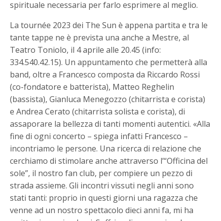
spirituale necessaria per farlo esprimere al meglio.
La tournée 2023 dei The Sun è appena partita e tra le
tante tappe ne è prevista una anche a Mestre, al
Teatro Toniolo, il 4 aprile alle 20.45 (info:
334.540.42.15). Un appuntamento che permetterà alla
band, oltre a Francesco composta da Riccardo Rossi
(co-fondatore e batterista), Matteo Reghelin
(bassista), Gianluca Menegozzo (chitarrista e corista)
e Andrea Cerato (chitarrista solista e corista), di
assaporare la bellezza di tanti momenti autentici. «Alla
fine di ogni concerto – spiega infatti Francesco –
incontriamo le persone. Una ricerca di relazione che
cerchiamo di stimolare anche attraverso l’“Officina del
sole”, il nostro fan club, per compiere un pezzo di
strada assieme. Gli incontri vissuti negli anni sono
stati tanti: proprio in questi giorni una ragazza che
venne ad un nostro spettacolo dieci anni fa, mi ha