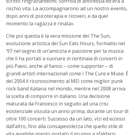
scritto ringraziandomi. Soffriva di anoressia ed era a
rischio vita. La accompagnarono ad un nostro evento,
dopo anni di psicoterapia e ricoveri, e da quel
momento la ragazza è rinata».
Che poi questa è la vera missione dei The Sun,
evoluzione artistica dei Sun Eats Hours, formatisi nel
‘97 nel segno di un’amicizia e passione per la musica
che li ha portati a suonare in centinaia di concerti in
più Paesi, anche al fianco – come supporter – di
grandi artisti internazionali come i The Cure e Muse. È
del 2004 il riconoscimento al MEI come miglior punk
rock band italiana nel mondo, mentre nel 2008 arriva
la scelta di comporre in italiano. Una decisione
maturata da Francesco in seguito ad una crisi
esistenziale vissuta un anno prima, durante un tour di
oltre 100 concerti. Successo da un lato, vizi ed eccessi
dall’altro, fino alla consapevolezza che quello stile di
vita avrebbe presto portato il gruppo a sfaldarsi.