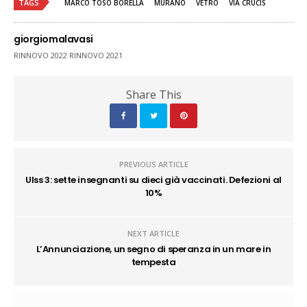
TAGS
MARCO TOSO BORELLA
MURANO
VETRO
VIA CRUCIS
giorgiomalavasi
RINNOVO 2022 RINNOVO 2021
Share This
PREVIOUS ARTICLE
Ulss 3: sette insegnanti su dieci già vaccinati. Defezioni al
10%
NEXT ARTICLE
L’Annunciazione, un segno di speranza in un mare in
tempesta