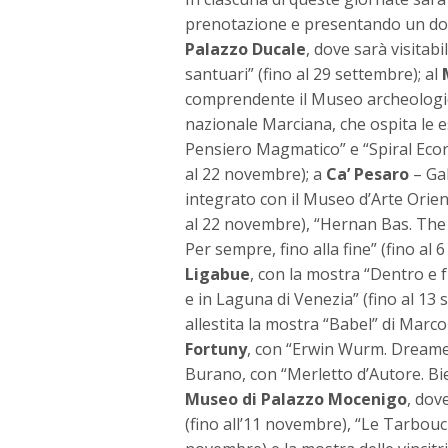
prenotazione e presentando un docu
Palazzo Ducale
, dove sarà visitabi
santuari” (fino al 29 settembre); al
comprendente il Museo archeologic
nazionale Marciana, che ospita le e
Pensiero Magmatico” e “Spiral Econ
al 22 novembre); a
Ca’ Pesaro
– Gal
integrato con il Museo d’Arte Orient
al 22 novembre), “Hernan Bas. The V
Per sempre, fino alla fine” (fino al 
Ligabue
, con la mostra “Dentro e f
e in Laguna di Venezia” (fino al 13 
allestita la mostra “Babel” di Marco
Fortuny
, con “Erwin Wurm. Dreamer
Burano, con “Merletto d’Autore. Bie
Museo di Palazzo Mocenigo
, dov
(fino all’11 novembre), “Le Tarbouc