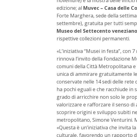
novembre) e la mostra delle vincitr
edizione; al
M
uvec
– Casa delle 
Forte Marghera, sede della settima e
settembre), gratuita per tutti semp
Museo del Settecento venezian
rispettive collezioni permanenti.
«L’iniziativa “Musei in festa”, con 7
rinnova l’invito della Fondazione Muse
comuni della Città Metropolitana e
unica di ammirare gratuitamente le 
conservate nelle 14 sedi delle rete 
ha pochi eguali e che racchiude in s
grado di arricchire non solo le pr
valorizzare e rafforzare il senso 
scoprire origini e sviluppo subiti n
metropolitano, Simone Venturini. M
«Questa è un’iniziativa che invita l
culturale, favorendo un rapporto di