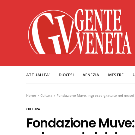
L
ATTUALITA’
DIOCESI
VENEZIA
MESTRE
Home
Cultura
Fondazione Muve: ingresso gratuito nei musei c
CULTURA
Fondazione Muve: 