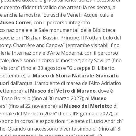
mento d’identità valido che attesti la residenza, a
le anche la mostra “Etruschi e Veneti. Acque, culti e
Museo Correr
, con il percorso integrato
o nazionale e le Sale monumentali della Biblioteca
sposizioni “Bizhan Bassiri. Principe. Il Nottambulo del
omy. Charrière and Canova” (entrambe visitabili fino
leria Internazionale d’Arte Moderna, con il percorso
ale, dove sono in corso le mostre “Jenny Saville” (fino
isitors” (fino al 30 agosto) e “Giuseppe Di Liberto.
6 settembre); al
Museo di Storia Naturale
Giancarlo
uori dall’acqua. L’ambiente di marea dell’Alto Adriatico
settembre); al
Museo del Vetro di Murano
, dove è
 Toso Borella (fino al 30 marzo 2027); al
Museo
s” (fino al 22 novembre); al
Museo del Merlett
o di
nnale del Merletto 2026” (fino all’8 gennaio 2027); al
e sono in corso le esposizioni “Le sete di Lucio Andrich”
he. Quando un accessorio diventa simbolo” (fino all’ 8