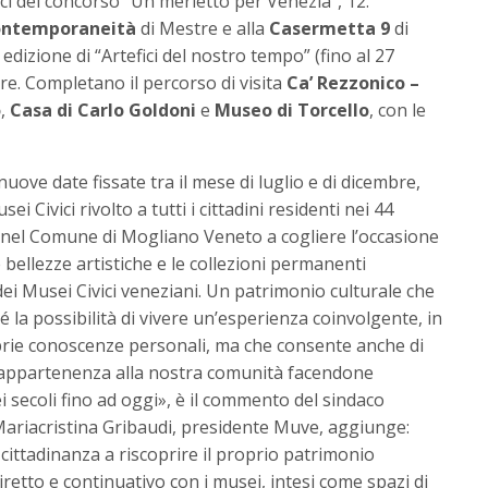
ici del concorso “Un merletto per Venezia”, 12.
Contemporaneità
di Mestre e alla
Casermetta 9
di
dizione di “Artefici del nostro tempo” (fino al 27
re. Completano il percorso di visita
Ca’ Rezzonico –
o
,
Casa di Carlo Goldoni
e
Museo di Torcello
, con le
 nuove date fissate tra il mese di luglio e di dicembre,
i Civici rivolto a tutti i cittadini residenti nei 44
 nel Comune di Mogliano Veneto a cogliere l’occasione
bellezze artistiche e le collezioni permanenti
dei Musei Civici veneziani. Un patrimonio culturale che
é la possibilità di vivere un’esperienza coinvolgente, in
oprie conoscenze personali, ma che consente anche di
di appartenenza alla nostra comunità facendone
ei secoli fino ad oggi», è il commento del sindaco
ariacristina Gribaudi, presidente Muve, aggiunge:
a cittadinanza a riscoprire il proprio patrimonio
retto e continuativo con i musei, intesi come spazi di