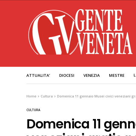
L
ATTUALITA’
DIOCESI
VENEZIA
MESTRE
Home
Cultura
Domenica 11 gennaio Musei civici veneziani grat
CULTURA
Domenica 11 genna