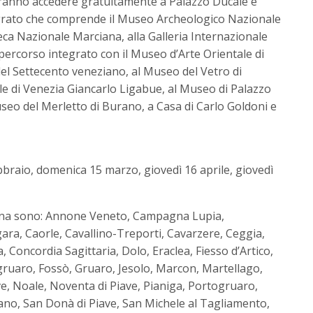
tranno accedere gratuitamente a Palazzo Ducale e
grato che comprende il Museo Archeologico Nazionale
eca Nazionale Marciana, alla Galleria Internazionale
percorso integrato con il Museo d’Arte Orientale di
el Settecento veneziano, al Museo del Vetro di
e di Venezia Giancarlo Ligabue, al Museo di Palazzo
eo del Merletto di Burano, a Casa di Carlo Goldoni e
braio, domenica 15 marzo, giovedì 16 aprile, giovedì
tana sono: Annone Veneto, Campagna Lupia,
, Caorle, Cavallino-Treporti, Cavarzere, Ceggia,
Concordia Sagittaria, Dolo, Eraclea, Fiesso d’Artico,
ogruaro, Fossò, Gruaro, Jesolo, Marcon, Martellago,
ve, Noale, Noventa di Piave, Pianiga, Portogruaro,
ano, San Donà di Piave, San Michele al Tagliamento,