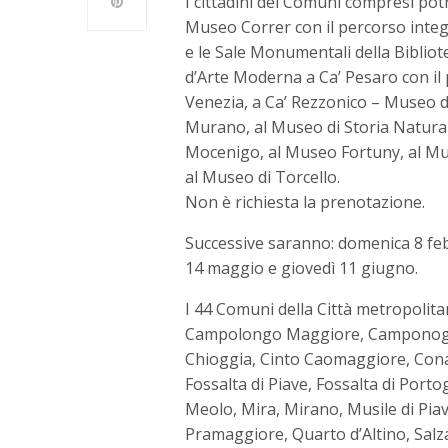
I cittadini dei Comuni compresi po
Museo Correr con il percorso inte
e le Sale Monumentali della Bibliot
d’Arte Moderna a Ca’ Pesaro con il 
Venezia, a Ca’ Rezzonico – Museo d
Murano, al Museo di Storia Natural
Mocenigo, al Museo Fortuny, al Mus
al Museo di Torcello.
Non è richiesta la prenotazione.
Successive saranno: domenica 8 feb
14 maggio e giovedì 11 giugno.
I 44 Comuni della Città metropoli
Campolongo Maggiore, Camponogara
Chioggia, Cinto Caomaggiore, Cona, 
Fossalta di Piave, Fossalta di Port
Meolo, Mira, Mirano, Musile di Pia
Pramaggiore, Quarto d’Altino, Salz