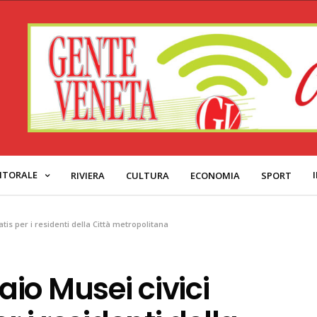
ITORALE
RIVIERA
CULTURA
ECONOMIA
SPORT
is per i residenti della Città metropolitana
io Musei civici