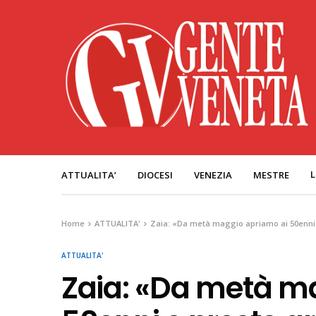
L
ATTUALITA’
DIOCESI
VENEZIA
MESTRE
Home
ATTUALITA'
Zaia: «Da metà maggio apriamo ai 50enni 
ATTUALITA'
Zaia: «Da metà m