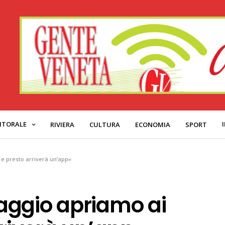
ITORALE
RIVIERA
CULTURA
ECONOMIA
SPORT
e presto arriverà un’app»
aggio apriamo ai