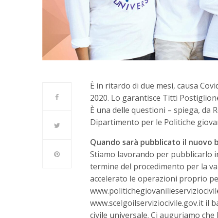
È in ritardo di due mesi, causa Covid
2020. Lo garantisce Titti Postiglione,
È una delle questioni – spiega, da
Dipartimento per le Politiche giovan
Quando sarà pubblicato il nuovo 
Stiamo lavorando per pubblicarlo i
termine del procedimento per la v
accelerato le operazioni proprio p
www.politichegiovanilieserviziocivile
www.scelgoilserviziocivile.gov.it il 
civile universale. Ci auguriamo che