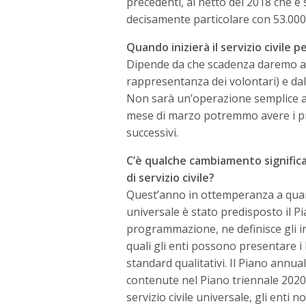
precedenti, al netto del 2018 che è
decisamente particolare con 53.000 
Quando inizierà il servizio civile p
Dipende da che scadenza daremo al 
rappresentanza dei volontari) e dal
Non sarà un’operazione semplice a
mese di marzo potremmo avere i pri
successivi.
C’è qualche cambiamento significa
di servizio civile?
Quest’anno in ottemperanza a quanto
universale è stato predisposto il Pia
programmazione, ne definisce gli ind
quali gli enti possono presentare i 
standard qualitativi. Il Piano annual
contenute nel Piano triennale 202
servizio civile universale, gli ent