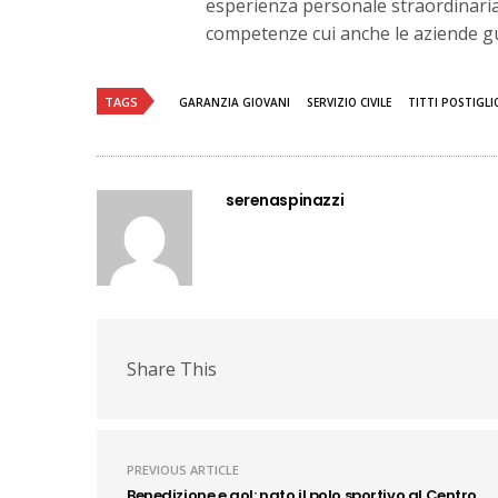
esperienza personale straordinaria,
competenze cui anche le aziende 
TAGS
GARANZIA GIOVANI
SERVIZIO CIVILE
TITTI POSTIGLI
serenaspinazzi
Share This
PREVIOUS ARTICLE
Benedizione e gol: nato il polo sportivo al Centro