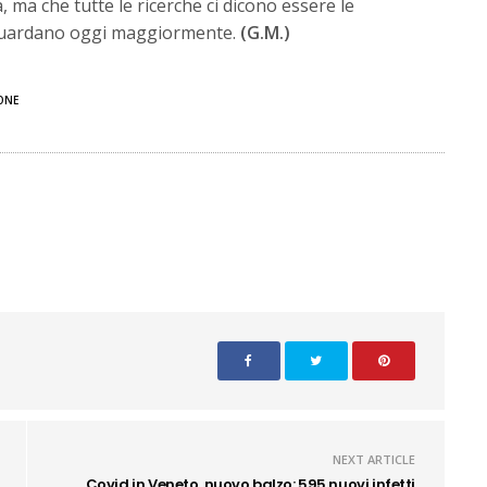
 ma che tutte le ricerche ci dicono essere le
guardano oggi maggiormente.
(G.M.)
ONE
NEXT ARTICLE
Covid in Veneto, nuovo balzo: 595 nuovi infetti