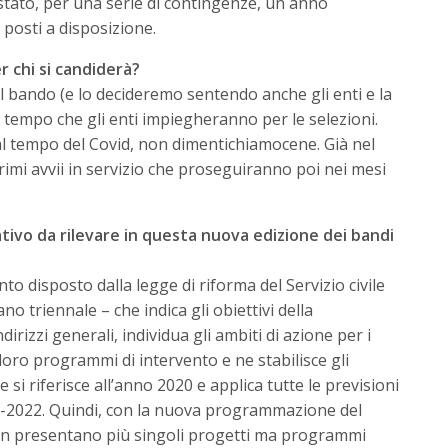
 stato, per una serie di contingenze, un anno
posti a disposizione.
er chi si candiderà?
bando (e lo decideremo sentendo anche gli enti e la
 tempo che gli enti impiegheranno per le selezioni.
l tempo del Covid, non dimentichiamocene. Già nel
mi avvii in servizio che proseguiranno poi nei mesi
tivo da rilevare in questa nuova edizione dei bandi
 disposto dalla legge di riforma del Servizio civile
no triennale – che indica gli obiettivi della
irizzi generali, individua gli ambiti di azione per i
loro programmi di intervento e ne stabilisce gli
e si riferisce all’anno 2020 e applica tutte le previsioni
0-2022. Quindi, con la nuova programmazione del
i non presentano più singoli progetti ma programmi