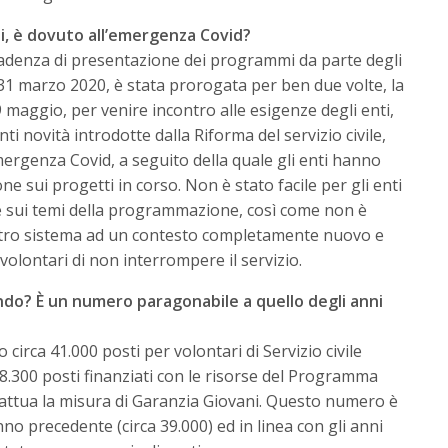
ati, è dovuto all’emergenza Covid?
 scadenza di presentazione dei programmi da parte degli
il 31 marzo 2020, è stata prorogata per ben due volte, la
9 maggio, per venire incontro alle esigenze degli enti,
ti novità introdotte dalla Riforma del servizio civile,
mergenza Covid, a seguito della quale gli enti hanno
e sui progetti in corso. Non è stato facile per gli enti
 sui temi della programmazione, così come non è
ostro sistema ad un contesto completamente nuovo e
olontari di non interrompere il servizio.
ndo? È un numero paragonabile a quello degli anni
irca 41.000 posti per volontari di Servizio civile
 8.300 posti finanziati con le risorse del Programma
 attua la misura di Garanzia Giovani. Questo numero è
no precedente (circa 39.000) ed in linea con gli anni