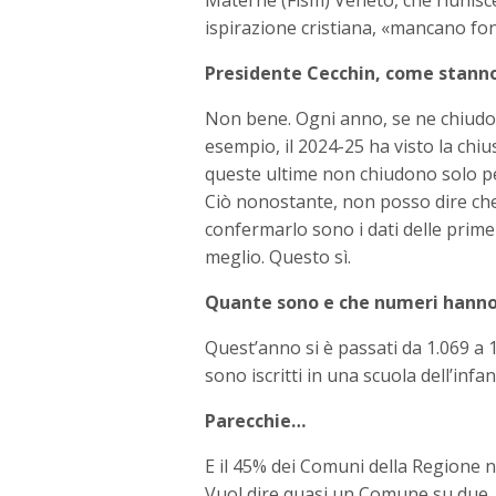
ispirazione cristiana, «mancano fon
Presidente Cecchin, come stanno,
Non bene. Ogni anno, se ne chiudon
esempio, il 2024-25 ha visto la chius
queste ultime non chiudono solo per 
Ciò nonostante, non posso dire che
confermarlo sono i dati delle prime
meglio. Questo sì.
Quante sono e che numeri hanno 
Quest’anno si è passati da 1.069 a
sono iscritti in una scuola dell’infan
Parecchie…
E il 45% dei Comuni della Regione no
Vuol dire quasi un Comune su due.