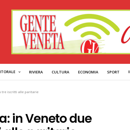
ITORALE
RIVIERA
CULTURA
ECONOMIA
SPORT
tre iscritti alle paritarie
ia: in Veneto due