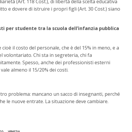
diarietà (Art. 118 Cost.), di libertà della scelta educativa
itto e dovere di istruire i propri figli (Art. 30 Cost.) siano
sti per studente tra la scuola dell’infanzia pubblica
 cioè il costo del personale, che è del 15% in meno, e a
el volontariato. Chi sta in segreteria, chi fa
itamente. Spesso, anche dei professionisti esterni
vale almeno il 15/20% dei costi.
 altro problema: mancano un sacco di insegnanti, perché
che le nuove entrate. La situazione deve cambiare.
TO
VENEZIA