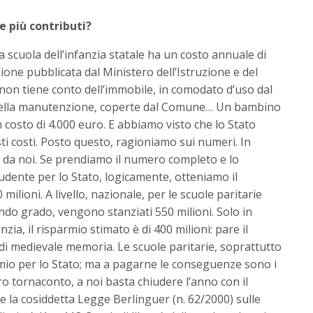
e più contributi?
 scuola dell’infanzia statale ha un costo annuale di
zione pubblicata dal Ministero dell’Istruzione e del
 non tiene conto dell’immobile, in comodato d’uso dal
 della manutenzione, coperte dal Comune… Un bambino
n costo di 4.000 euro. E abbiamo visto che lo Stato
ti costi. Posto questo, ragioniamo sui numeri. In
i da noi. Se prendiamo il numero completo e lo
tudente per lo Stato, logicamente, otteniamo il
ilioni. A livello, nazionale, per le scuole paritarie
ondo grado, vengono stanziati 550 milioni. Solo in
nzia, il risparmio stimato è di 400 milioni: pare il
di medievale memoria. Le scuole paritarie, soprattutto
rmio per lo Stato; ma a pagarne le conseguenze sono i
ro tornaconto, a noi basta chiudere l’anno con il
he la cosiddetta Legge Berlinguer (n. 62/2000) sulle