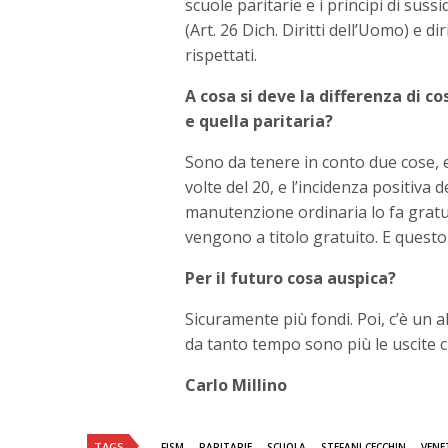
scuole paritarie e i principi di sussi
(Art. 26 Dich. Diritti dell’Uomo) e dir
rispettati.
A cosa si deve la differenza di co
e quella paritaria?
Sono da tenere in conto due cose, e
volte del 20, e l’incidenza positiva d
manutenzione ordinaria lo fa gratu
vengono a titolo gratuito. E questo 
Per il futuro cosa auspica?
Sicuramente più fondi. Poi, c’è un
da tanto tempo sono più le uscite 
Carlo Millino
TAGS
FISM
PARITARIE
SCUOLA
STEFANI CECCHIN
VENE