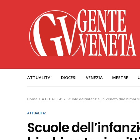
L
ATTUALITA’
DIOCESI
VENEZIA
MESTRE
Home
ATTUALITA'
Scuole dell’infanzia: in Veneto due bimbi su 
ATTUALITA'
Scuole dell’infanz