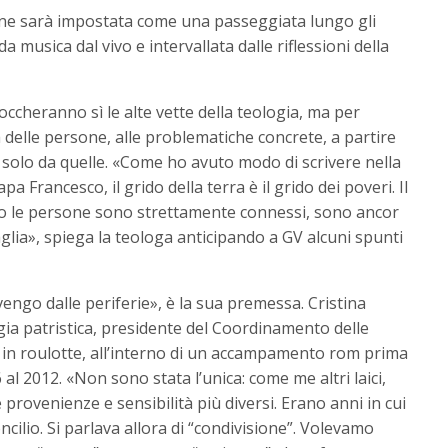
one sarà impostata come una passeggiata lungo gli
 musica dal vivo e intervallata dalle riflessioni della
occheranno sì le alte vette della teologia, ma per
ta delle persone, alle problematiche concrete, a partire
 solo da quelle. «Come ho avuto modo di scrivere nella
a Francesco, il grido della terra è il grido dei poveri. Il
erso le persone sono strettamente connessi, sono ancor
glia», spiega la teologa anticipando a GV alcuni spunti
engo dalle periferie», è la sua premessa. Cristina
ogia patristica, presidente del Coordinamento delle
to in roulotte, all’interno di un accampamento rom prima
al 2012. «Non sono stata l’unica: come me altri laici,
e provenienze e sensibilità più diversi. Erano anni in cui
ncilio. Si parlava allora di “condivisione”. Volevamo