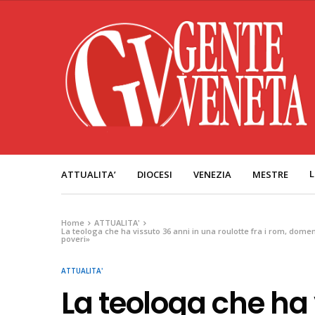
L
ATTUALITA’
DIOCESI
VENEZIA
MESTRE
Home
ATTUALITA'
La teologa che ha vissuto 36 anni in una roulotte fra i rom, domenic
poveri»
ATTUALITA'
La teologa che ha 