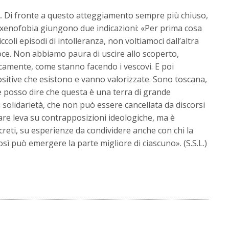
.
Di fronte a questo atteggiamento sempre più chiuso,
a xenofobia giungono due indicazioni: «Per prima cosa
coli episodi di intolleranza, non voltiamoci dall’altra
oce. Non abbiamo paura di uscire allo scoperto,
amente, come stanno facendo i vescovi. E poi
sitive che esistono e vanno valorizzate. Sono toscana,
 posso dire che questa è una terra di grande
di solidarietà, che non può essere cancellata da discorsi
fare leva su contrapposizioni ideologiche, ma è
creti, su esperienze da condividere anche con chi la
ì può emergere la parte migliore di ciascuno». (S.S.L.)