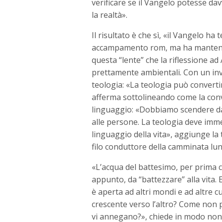
verificare se il Vangelo potesse da
la realtà».
Il risultato è che sì, «il Vangelo ha
accampamento rom, ma ha mantenuto l
questa “lente” che la riflessione ad 
prettamente ambientali. Con un invi
teologia: «La teologia può convertirs
afferma sottolineando come la conv
linguaggio: «Dobbiamo scendere da
alle persone. La teologia deve imm
linguaggio della vita», aggiunge la
filo conduttore della camminata lung
«L’acqua del battesimo, per prima c
appunto, da “battezzare” alla vita.
è aperta ad altri mondi e ad altre 
crescente verso l’altro? Come non 
vi annegano?», chiede in modo non 