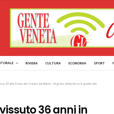
ITORALE
RIVIERA
CULTURA
ECONOMIA
SPORT
a 23 alla Festa del Creato ad Altino: «Il grido della terra è quello dei
vissuto 36 anni in