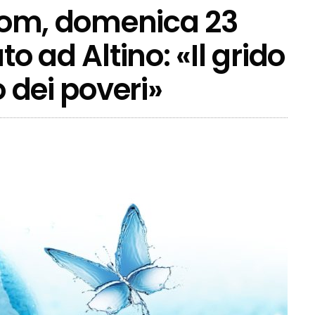
 rom, domenica 23
to ad Altino: «Il grido
o dei poveri»