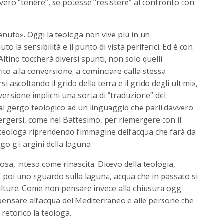
vvero “tenere”, se potesse “resistere” al confronto con
 tenuto». Oggi la teologa non vive più in un
a sensibilità e il punto di vista periferici. Ed è con
Altino toccherà diversi spunti, non solo quelli
to alla conversione, a cominciare dalla stessa
i ascoltando il grido della terra e il grido degli ultimi»,
ersione implichi una sorta di “traduzione” del
l gergo teologico ad un linguaggio che parli davvero
ergersi, come nel Battesimo, per riemergere con il
 teologa riprendendo l’immagine dell’acqua che farà da
o gli argini della laguna.
osa, inteso come rinascita. Dicevo della teologia,
 E poi uno sguardo sulla laguna, acqua che in passato si
culture. Come non pensare invece alla chiusura oggi
pensare all’acqua del Mediterraneo e alle persone che
retorico la teologa.