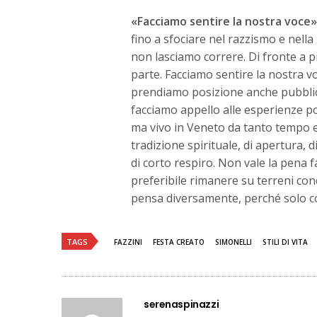
«Facciamo sentire la nostra voce»
fino a sfociare nel razzismo e nell
non lasciamo correre. Di fronte a pic
parte. Facciamo sentire la nostra v
prendiamo posizione anche pubblic
facciamo appello alle esperienze po
ma vivo in Veneto da tanto tempo e
tradizione spirituale, di apertura, 
di corto respiro. Non vale la pena 
preferibile rimanere su terreni con
pensa diversamente, perché solo cos
TAGS
FAZZINI
FESTA CREATO
SIMONELLI
STILI DI VITA
serenaspinazzi