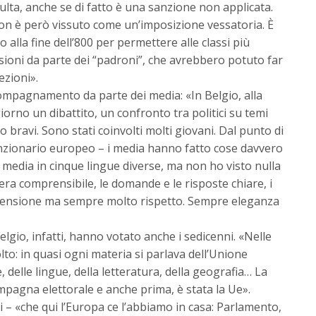
lta, anche se di fatto è una sanzione non applicata.
non è però vissuto come un’imposizione vessatoria. È
 alla fine dell’800 per permettere alle classi più
sioni da parte dei “padroni”, che avrebbero potuto far
ezioni».
compagnamento da parte dei media: «In Belgio, alla
iorno un dibattito, un confronto tra politici su temi
o bravi. Sono stati coinvolti molti giovani. Dal punto di
 funzionario europeo – i media hanno fatto cose davvero
ui media in cinque lingue diverse, ma non ho visto nulla
io era comprensibile, le domande e le risposte chiare, i
e tensione ma sempre molto rispetto. Sempre eleganza
Belgio, infatti, hanno votato anche i sedicenni. «Nelle
lto: in quasi ogni materia si parlava dell’Unione
e, delle lingue, della letteratura, della geografia… La
mpagna elettorale e anche prima, è stata la Ue».
i – «che qui l’Europa ce l’abbiamo in casa: Parlamento,