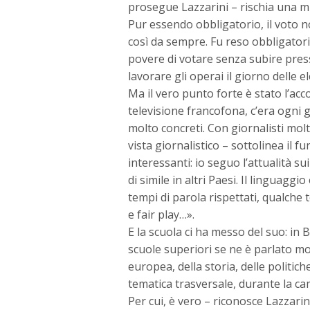
prosegue Lazzarini – rischia una mu
Pur essendo obbligatorio, il voto 
così da sempre. Fu reso obbligatorio
povere di votare senza subire pres
lavorare gli operai il giorno delle el
Ma il vero punto forte è stato l’ac
televisione francofona, c’era ogni g
molto concreti. Con giornalisti molt
vista giornalistico – sottolinea il
interessanti: io seguo l’attualità s
di simile in altri Paesi. Il linguagg
tempi di parola rispettati, qualch
e fair play…».
E la scuola ci ha messo del suo: in 
scuole superiori se ne è parlato mo
europea, della storia, delle politich
tematica trasversale, durante la ca
Per cui, è vero – riconosce Lazzarin