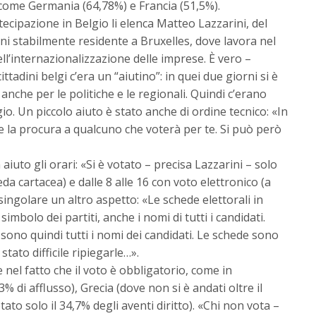
i come Germania (64,78%) e Francia (51,5%).
rtecipazione in Belgio li elenca Matteo Lazzarini, del
nni stabilmente residente a Bruxelles, dove lavora nel
ll’internazionalizzazione delle imprese. È vero –
ttadini belgi c’era un “aiutino”: in quei due giorni si è
nche per le politiche e le regionali. Quindi c’erano
gio. Un piccolo aiuto è stato anche di ordine tecnico: «In
e la procura a qualcuno che voterà per te. Si può però
aiuto gli orari: «Si è votato – precisa Lazzarini – solo
eda cartacea) e dalle 8 alle 16 con voto elettronico (a
singolare un altro aspetto: «Le schede elettorali in
mbolo dei partiti, anche i nomi di tutti i candidati.
i sono quindi tutti i nomi dei candidati. Le schede sono
tato difficile ripiegarle…».
 nel fatto che il voto è obbligatorio, come in
di afflusso), Grecia (dove non si è andati oltre il
ato solo il 34,7% degli aventi diritto). «Chi non vota –