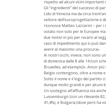
rispetto ad alcuni vicini important
Gli “ingredienti” del successo di pa
Lido di Venezia ma da circa trent’a
settore dell’europrogettazione e de
riconosce Matteo Lazzarini – per i ci
votato non solo per le Europee ma a
due motivi in più per recarsi al seg
caso di impedimento qui si può dar
avere al massimo una procura».
Ai nostri occhi, invece, non sono un 
di domenica dalle 8 alle 14 (con sch
Bruxelles, ad esempio)». Ancor più 
Belgio contengono, oltre a nome e si
Sotto il nome e il logo del partito c
dunque molto grandi e per alcuni è s
Un sostegno all’affluenza sta anche
Lussemburgo (con un rilevante 82,3% 
41,4%), e Bulgaria (dove però ha vot